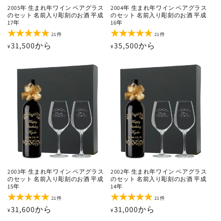
2005年 生まれ年ワイン ペアグラス
2004年 生まれ年ワイン ペアグラス
のセット 名前入り彫刻のお酒 平成
のセット 名前入り彫刻のお酒 平成
17年
16年
21
21
21件
21件
レ
レ
通
31,500から
通
35,500から
¥
¥
ビ
ビ
ュ
ュ
常
常
ー
ー
価
価
数
数
の
の
格
格
合
合
計
計
2003年 生まれ年ワイン ペアグラス
2002年 生まれ年ワイン ペアグラス
のセット 名前入り彫刻のお酒 平成
のセット 名前入り彫刻のお酒 平成
15年
14年
21
21
21件
21件
レ
レ
通
31,600から
通
31,000から
¥
¥
ビ
ビ
ュ
ュ