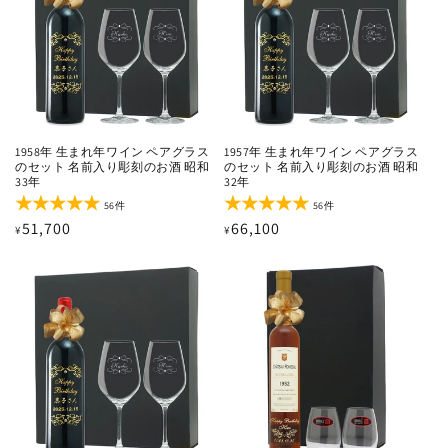
1958年 生まれ年ワイン ペアグラス
1957年 生まれ年ワイン ペアグラス
のセット 名前入り彫刻のお酒 昭和
のセット 名前入り彫刻のお酒 昭和
33年
32年
56
56
56件
56件
レ
レ
通
51,700
通
66,100
¥
¥
ビ
ビ
ュ
ュ
常
常
ー
ー
価
価
数
数
の
の
格
格
合
合
計
計