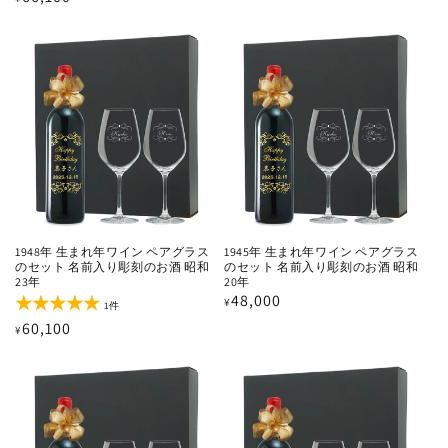
ビ
価
ュ
常
ー
格
価
数
の
格
合
計
1948年 生まれ年ワイン ペアグラス
1945年 生まれ年ワイン ペアグラス
のセット 名前入り彫刻のお酒 昭和
のセット 名前入り彫刻のお酒 昭和
23年
20年
通
48,000
¥
1
1件
レ
常
通
60,100
¥
ビ
価
ュ
常
ー
格
価
数
の
格
合
計