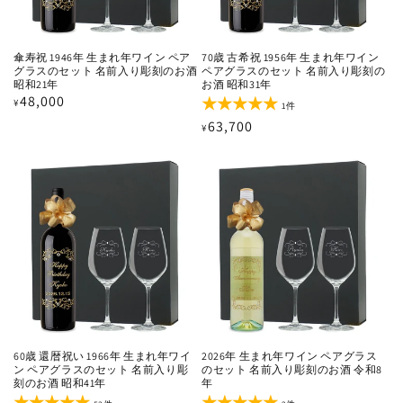
傘寿祝 1946年 生まれ年ワイン ペア
70歳 古希祝 1956年 生まれ年ワイン
グラスのセット 名前入り彫刻のお酒
ペアグラスのセット 名前入り彫刻の
昭和21年
お酒 昭和31年
通
48,000
¥
1
1件
レ
常
通
63,700
¥
ビ
価
ュ
常
ー
格
価
数
の
格
合
計
60歳 還暦祝い 1966年 生まれ年ワイ
2026年 生まれ年ワイン ペアグラス
ン ペアグラスのセット 名前入り彫
のセット 名前入り彫刻のお酒 令和8
刻のお酒 昭和41年
年