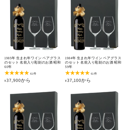
の
の
格
格
合
合
計
計
1985年 生まれ年ワイン ペアグラス
1984年 生まれ年ワイン ペアグラス
のセット 名前入り彫刻のお酒 昭和
のセット 名前入り彫刻のお酒 昭和
60年
59年
61
61
61件
61件
レ
レ
通
37,900から
通
37,100から
¥
¥
ビ
ビ
ュ
ュ
常
常
ー
ー
価
価
数
数
の
の
格
格
合
合
計
計