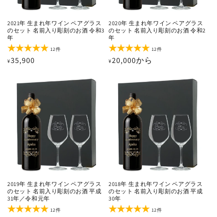
2021年 生まれ年ワイン ペアグラス
2020年 生まれ年ワイン ペアグラス
のセット 名前入り彫刻のお酒 令和3
のセット 名前入り彫刻のお酒 令和2
年
年
12
12
12件
12件
レ
レ
通
35,900
通
20,000から
¥
¥
ビ
ビ
ュ
ュ
常
常
ー
ー
価
価
数
数
の
の
格
格
合
合
計
計
2019年 生まれ年ワイン ペアグラス
2018年 生まれ年ワイン ペアグラス
のセット 名前入り彫刻のお酒 平成
のセット 名前入り彫刻のお酒 平成
31年／令和元年
30年
12
12
12件
12件
レ
レ