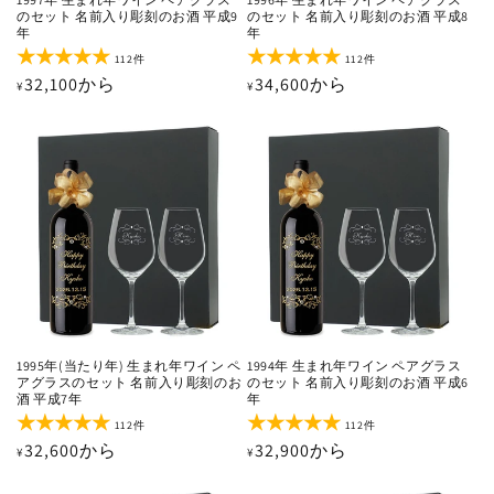
のセット 名前入り彫刻のお酒 平成9
のセット 名前入り彫刻のお酒 平成8
年
年
112
112
112件
112件
レ
レ
通
32,100から
通
34,600から
¥
¥
ビ
ビ
ュ
ュ
常
常
ー
ー
価
価
数
数
の
の
格
格
合
合
計
計
1995年(当たり年) 生まれ年ワイン ペ
1994年 生まれ年ワイン ペアグラス
アグラスのセット 名前入り彫刻のお
のセット 名前入り彫刻のお酒 平成6
酒 平成7年
年
112
112
112件
112件
レ
レ
通
32,600から
通
32,900から
¥
¥
ビ
ビ
ュ
ュ
常
常
ー
ー