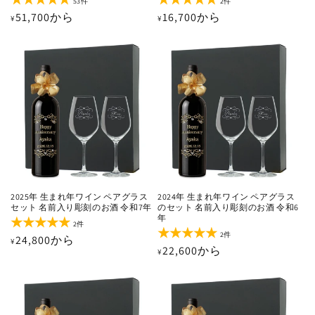
53
2
53件
2件
レ
レ
通
51,700から
通
16,700から
¥
¥
ビ
ビ
ュ
ュ
常
常
ー
ー
価
価
数
数
の
の
格
格
合
合
計
計
2025年 生まれ年ワイン ペアグラス
2024年 生まれ年ワイン ペアグラス
セット 名前入り彫刻のお酒 令和7年
のセット 名前入り彫刻のお酒 令和6
年
2
2件
レ
2
2件
通
24,800から
¥
ビ
レ
通
22,600から
¥
ュ
ビ
常
ー
ュ
常
価
数
ー
価
の
数
格
合
の
格
計
合
計