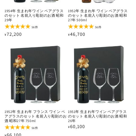
1954年 生まれ年ワイン ペアグラス
1952年 生まれ年 ワイン ペアグラス
のセット 名前入り彫刻のお酒 昭和
のセット 名前入り彫刻のお酒 昭和
29年
27年 500ml
56
56
56件
56件
レ
レ
通
72,200
通
46,700
¥
¥
ビ
ビ
ュ
ュ
常
常
ー
ー
価
価
数
数
の
の
格
格
合
合
計
計
1952年 生まれ年 フランス ワイン ペ
1951年 生まれ年ワイン ペアグラス
アグラスのセット 名前入り彫刻のお
のセット 名前入り彫刻のお酒 昭和
酒 昭和27年 750ml
26年
通
60,100
¥
56
56件
レ
常
通
66,100
¥