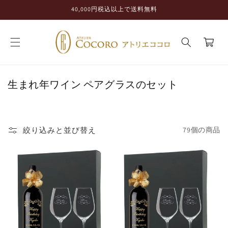
コンテ
40,000円税込以上で送料無料
ンツに
進む
カ
ー
ト
コ
生まれ年ワイン ペアグラスのセット
レ
ク
シ
絞り込みと並び替え
79個の商品
ョ
ン
: