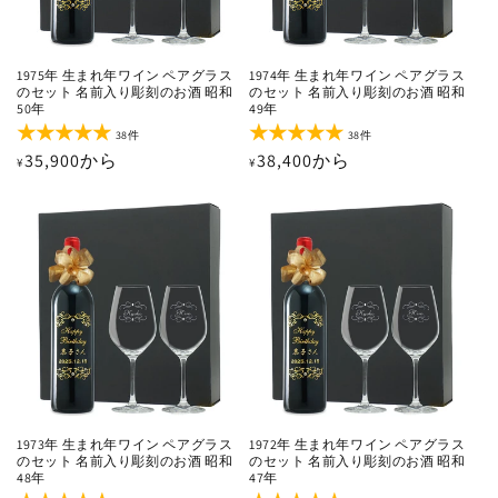
1975年 生まれ年ワイン ペアグラス
1974年 生まれ年ワイン ペアグラス
のセット 名前入り彫刻のお酒 昭和
のセット 名前入り彫刻のお酒 昭和
50年
49年
38
38
38件
38件
レ
レ
通
35,900から
通
38,400から
¥
¥
ビ
ビ
ュ
ュ
常
常
ー
ー
価
価
数
数
の
の
格
格
合
合
計
計
1973年 生まれ年ワイン ペアグラス
1972年 生まれ年ワイン ペアグラス
のセット 名前入り彫刻のお酒 昭和
のセット 名前入り彫刻のお酒 昭和
48年
47年