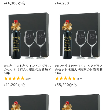
レ
レ
通
44,300から
通
44,200
¥
¥
ビ
ビ
ュ
ュ
常
常
ー
ー
価
価
数
数
の
の
格
格
合
合
計
計
1961年 生まれ年ワイン ペアグラス
1959年 生まれ年ワイン ペアグラス
のセット 名前入り彫刻のお酒 昭和
のセット 名前入り彫刻のお酒 昭和
36年
34年
56
56
56件
56件
レ
レ
通
49,200から
通
55,200から
¥
¥
ビ
ビ
ュ
ュ
常
常
ー
ー
価
価
数
数
の
の
格
格
合
合
計
計