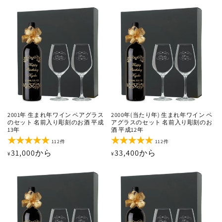
常
常
ー
ー
価
価
数
数
の
の
格
格
合
合
計
計
2001年 生まれ年ワイン ペアグラス
2000年(当たり年) 生まれ年ワイン ペ
のセット 名前入り彫刻のお酒 平成
アグラスのセット 名前入り彫刻のお
13年
酒 平成12年
112
112
112件
112件
レ
レ
通
31,000から
通
33,400から
¥
¥
ビ
ビ
ュ
ュ
常
常
ー
ー
価
価
数
数
の
の
格
格
合
合
計
計