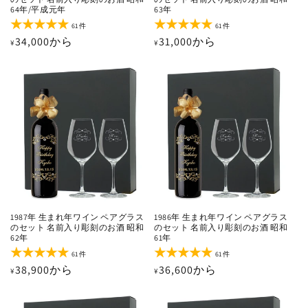
64年/平成元年
63年
61
61
61件
61件
レ
レ
通
34,000から
通
31,000から
¥
¥
ビ
ビ
ュ
ュ
常
常
ー
ー
価
価
数
数
の
の
格
格
合
合
計
計
1987年 生まれ年ワイン ペアグラス
1986年 生まれ年ワイン ペアグラス
のセット 名前入り彫刻のお酒 昭和
のセット 名前入り彫刻のお酒 昭和
62年
61年
61
61
61件
61件
レ
レ
通
38,900から
通
36,600から
¥
¥
ビ
ビ
ュ
ュ
常
常
ー
ー
価
価
数
数