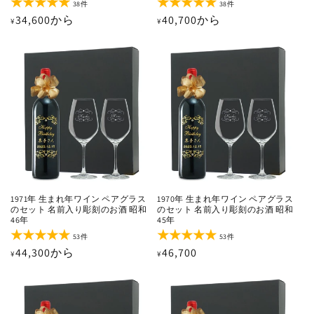
38
38
38件
38件
レ
レ
通
34,600から
通
40,700から
¥
¥
ビ
ビ
ュ
ュ
常
常
ー
ー
価
価
数
数
の
の
格
格
合
合
計
計
1971年 生まれ年ワイン ペアグラス
1970年 生まれ年ワイン ペアグラス
のセット 名前入り彫刻のお酒 昭和
のセット 名前入り彫刻のお酒 昭和
46年
45年
53
53
53件
53件
レ
レ
通
44,300から
通
46,700
¥
¥
ビ
ビ
ュ
ュ
常
常
ー
ー
価
価
数
数
の
の
格
格
合
合