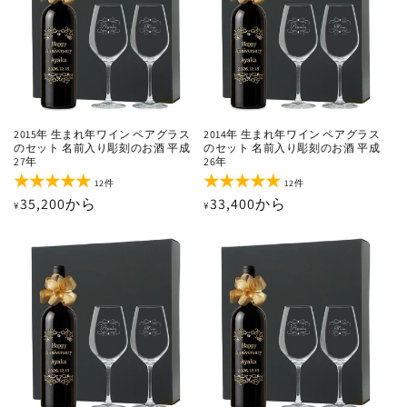
2015年 生まれ年ワイン ペアグラス
2014年 生まれ年ワイン ペアグラス
のセット 名前入り彫刻のお酒 平成
のセット 名前入り彫刻のお酒 平成
27年
26年
12
12
12件
12件
レ
レ
通
35,200から
通
33,400から
¥
¥
ビ
ビ
ュ
ュ
常
常
ー
ー
価
価
数
数
の
の
格
格
合
合
計
計