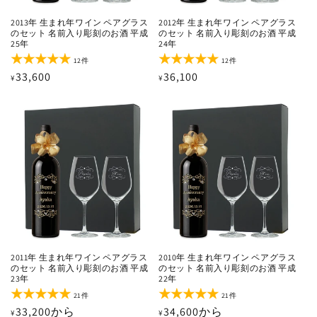
2013年 生まれ年ワイン ペアグラス
2012年 生まれ年ワイン ペアグラス
のセット 名前入り彫刻のお酒 平成
のセット 名前入り彫刻のお酒 平成
25年
24年
12
12
12件
12件
レ
レ
通
33,600
通
36,100
¥
¥
ビ
ビ
ュ
ュ
常
常
ー
ー
価
価
数
数
の
の
格
格
合
合
計
計
2011年 生まれ年ワイン ペアグラス
2010年 生まれ年ワイン ペアグラス
のセット 名前入り彫刻のお酒 平成
のセット 名前入り彫刻のお酒 平成
23年
22年
21
21
21件
21件
レ
レ
通
33,200から
通
34,600から
¥
¥
ビ
ビ