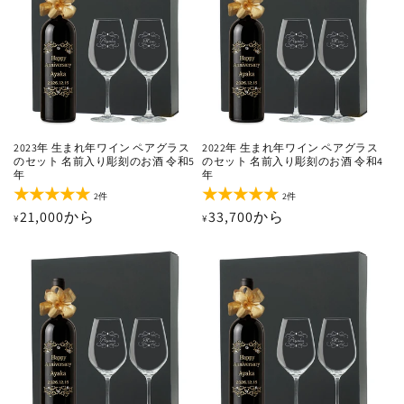
2023年 生まれ年ワイン ペアグラス
2022年 生まれ年ワイン ペアグラス
のセット 名前入り彫刻のお酒 令和5
のセット 名前入り彫刻のお酒 令和4
年
年
2
2
2件
2件
レ
レ
通
21,000から
通
33,700から
¥
¥
ビ
ビ
ュ
ュ
常
常
ー
ー
価
価
数
数
の
の
格
格
合
合
計
計