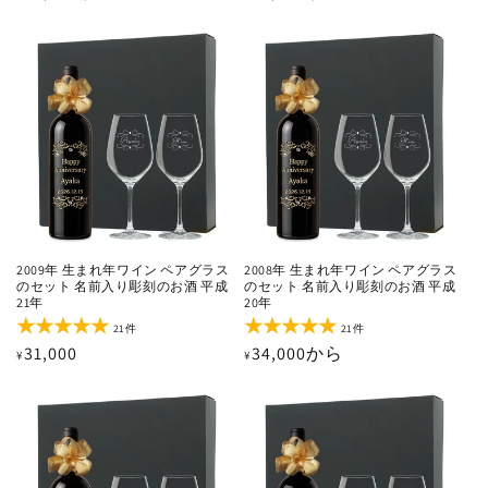
ュ
ュ
常
常
ー
ー
価
価
数
数
の
の
格
格
合
合
計
計
2009年 生まれ年ワイン ペアグラス
2008年 生まれ年ワイン ペアグラス
のセット 名前入り彫刻のお酒 平成
のセット 名前入り彫刻のお酒 平成
21年
20年
21
21
21件
21件
レ
レ
通
31,000
通
34,000から
¥
¥
ビ
ビ
ュ
ュ
常
常
ー
ー
価
価
数
数
の
の
格
格
合
合
計
計