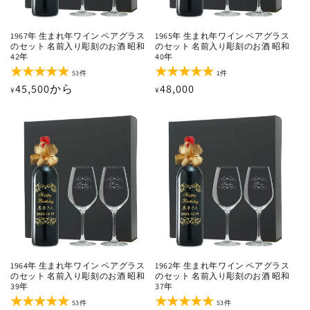
1967年 生まれ年ワイン ペアグラス
1965年 生まれ年ワイン ペアグラス
のセット 名前入り彫刻のお酒 昭和
のセット 名前入り彫刻のお酒 昭和
42年
40年
53
1
53件
1件
レ
レ
通
45,500から
通
48,000
¥
¥
ビ
ビ
ュ
ュ
常
常
ー
ー
価
価
数
数
の
の
格
格
合
合
計
計
1964年 生まれ年ワイン ペアグラス
1962年 生まれ年ワイン ペアグラス
のセット 名前入り彫刻のお酒 昭和
のセット 名前入り彫刻のお酒 昭和
39年
37年
53
53
53件
53件