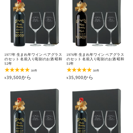
格
格
合
合
計
計
1977年 生まれ年ワイン ペアグラス
1976年 生まれ年ワイン ペアグラス
のセット 名前入り彫刻のお酒 昭和
のセット 名前入り彫刻のお酒 昭和
52年
51年
38
38
38件
38件
レ
レ
通
39,500から
通
35,900から
¥
¥
ビ
ビ
ュ
ュ
常
常
ー
ー
価
価
数
数
の
の
格
格
合
合
計
計