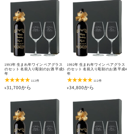
価
価
数
数
の
の
格
格
合
合
計
計
1993年 生まれ年ワイン ペアグラス
1992年 生まれ年ワイン ペアグラス
のセット 名前入り彫刻のお酒 平成5
のセット 名前入り彫刻のお酒 平成4
年
年
112
112
112件
112件
レ
レ
通
31,700から
通
34,800から
¥
¥
ビ
ビ
ュ
ュ
常
常
ー
ー
価
価
数
数
の
の
格
格
合
合
計
計