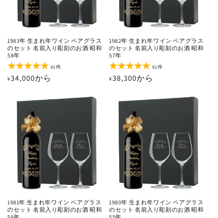
1983年 生まれ年ワイン ペアグラス
1982年 生まれ年ワイン ペアグラス
のセット 名前入り彫刻のお酒 昭和
のセット 名前入り彫刻のお酒 昭和
58年
57年
61
61
61件
61件
レ
レ
通
34,000から
通
38,300から
¥
¥
ビ
ビ
ュ
ュ
常
常
ー
ー
価
価
数
数
の
の
格
格
合
合
計
計
1981年 生まれ年ワイン ペアグラス
1980年 生まれ年ワイン ペアグラス
のセット 名前入り彫刻のお酒 昭和
のセット 名前入り彫刻のお酒 昭和
56年
55年