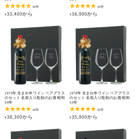
38
38
38件
38件
レ
レ
通
33,400から
通
38,900から
¥
¥
ビ
ビ
ュ
ュ
常
常
ー
ー
価
価
数
数
の
の
格
格
合
合
計
計
1979年 生まれ年ワイン ペアグラス
1978年 生まれ年ワイン ペアグラス
のセット 名前入り彫刻のお酒 昭和
のセット 名前入り彫刻のお酒 昭和
54年
53年
38
38
38件
38件
レ
レ
通
38,300から
通
35,900から
¥
¥
ビ
ビ
ュ
ュ
常
常
ー
ー
価
価
数
数
の
の