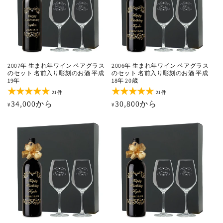
2007年 生まれ年ワイン ペアグラス
2006年 生まれ年ワイン ペアグラス
のセット 名前入り彫刻のお酒 平成
のセット 名前入り彫刻のお酒 平成
19年
18年 20歳
21
21
21件
21件
レ
レ
通
34,000から
通
30,800から
¥
¥
ビ
ビ
ュ
ュ
常
常
ー
ー
価
価
数
数
の
の
格
格
合
合
計
計