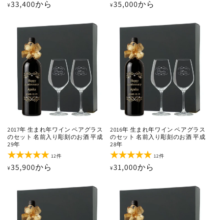
通
33,400から
通
35,000から
¥
¥
ビ
ビ
ュ
ュ
常
常
ー
ー
価
価
数
数
の
の
格
格
合
合
計
計
2017年 生まれ年ワイン ペアグラス
2016年 生まれ年ワイン ペアグラス
のセット 名前入り彫刻のお酒 平成
のセット 名前入り彫刻のお酒 平成
29年
28年
12
12
12件
12件
レ
レ
通
35,900から
通
31,000から
¥
¥
ビ
ビ
ュ
ュ
常
常
ー
ー
価
価
数
数
の
の
格
格
合
合
計
計