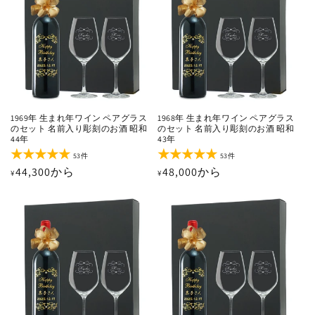
計
計
1969年 生まれ年ワイン ペアグラス
1968年 生まれ年ワイン ペアグラス
のセット 名前入り彫刻のお酒 昭和
のセット 名前入り彫刻のお酒 昭和
44年
43年
53
53
53件
53件
レ
レ
通
44,300から
通
48,000から
¥
¥
ビ
ビ
ュ
ュ
常
常
ー
ー
価
価
数
数
の
の
格
格
合
合
計
計