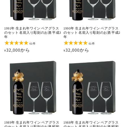
1991年 生まれ年ワイン ペアグラス
1990年 生まれ年ワイン ペアグラス
のセット 名前入り彫刻のお酒 平成3
のセット 名前入り彫刻のお酒 平成2
年
年
61
61
61件
61件
レ
レ
通
32,000から
通
32,000から
¥
¥
ビ
ビ
ュ
ュ
常
常
ー
ー
価
価
数
数
の
の
格
格
合
合
計
計
1989年 生まれ年ワイン ペアグラス
1988年 生まれ年ワイン ペアグラス
のセット 名前入り彫刻のお酒 昭和
のセット 名前入り彫刻のお酒 昭和