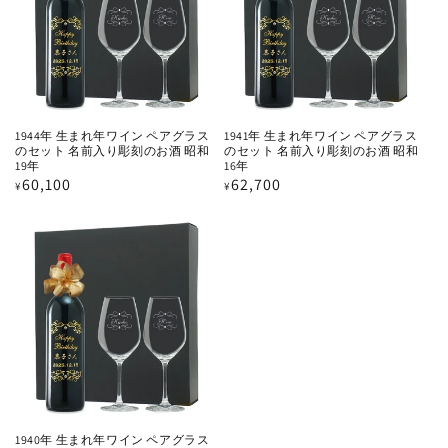
1944年 生まれ年ワイン ペアグラス
1941年 生まれ年ワイン ペアグラス
のセット 名前入り彫刻のお酒 昭和
のセット 名前入り彫刻のお酒 昭和
19年
16年
通
60,100
通
62,700
¥
¥
常
常
価
価
格
格
1940年 生まれ年ワイン ペアグラス