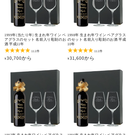
1999年(当たり年) 生まれ年ワイン ペ
1998年 生まれ年ワイン ペアグラス
アグラスのセット 名前入り彫刻のお
のセット 名前入り彫刻のお酒 平成
酒 平成11年
10年
112
112
112件
112件
レ
レ
通
30,700から
通
31,600から
¥
¥
ビ
ビ
ュ
ュ
常
常
ー
ー
価
価
数
数
の
の
格
格
合
合
計
計
1997年 生まれ年ワイン ペアグラス
1996年 生まれ年ワイン ペアグラス