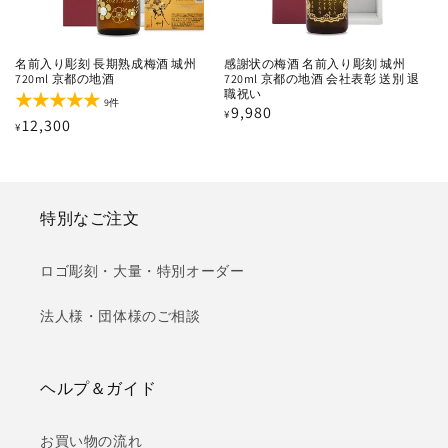
名前入り彫刻 長期熟成梅酒 城州
感謝状の梅酒 名前入り彫刻 城州
720ml 京都の地酒
720ml 京都の地酒 会社表彰 送別 退
職祝い
9
9件
通
9,980
¥
レ
通
12,300
¥
ビ
常
ュ
常
価
ー
価
数
格
の
格
合
計
特別なご注文
ロゴ彫刻・大量・特別オーダー
法人様・団体様のご相談
ヘルプ＆ガイド
お買い物の流れ