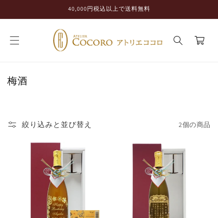
コンテ
40,000円税込以上で送料無料
ンツに
進む
カ
ー
ト
コ
梅酒
レ
ク
シ
絞り込みと並び替え
2個の商品
ョ
ン
: