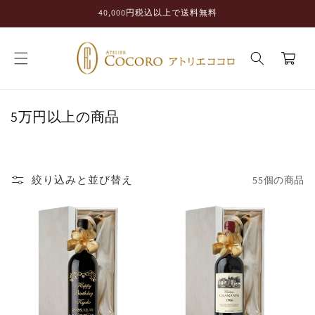
コンテ
40,000円税込以上で送料無料
ンツに
進む
カ
ー
ト
コ
5万円以上の商品
レ
ク
シ
絞り込みと並び替え
55個の商品
ョ
ン
: