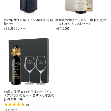
1972年 生まれ年ワイン 着物付 侍 昭
結婚式の両親プレゼント用 私たちの
和47年
生まれ年ワイン2本セット
通
28,900から
通
64,100
¥
¥
常
常
価
価
格
格
70歳 古希祝 1956年 生まれ年ワイン
ペアグラスのセット 名前入り彫刻の
お酒 昭和31年
1
1件
レ
通
63,700