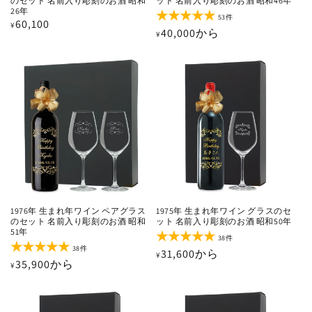
のセット 名前入り彫刻のお酒 昭和
ット 名前入り彫刻のお酒 昭和46年
26年
53
53件
通
60,100
¥
レ
通
40,000から
¥
ビ
常
ュ
常
価
ー
価
数
格
の
格
合
計
1976年 生まれ年ワイン ペアグラス
1975年 生まれ年ワイン グラスのセ
のセット 名前入り彫刻のお酒 昭和
ット 名前入り彫刻のお酒 昭和50年
51年
38
38件
レ
38
38件
通
31,600から
¥
ビ
レ
通
35,900から
¥
ュ
ビ
常
ー
ュ
常
価
数
ー
価
の
数
格
合
の