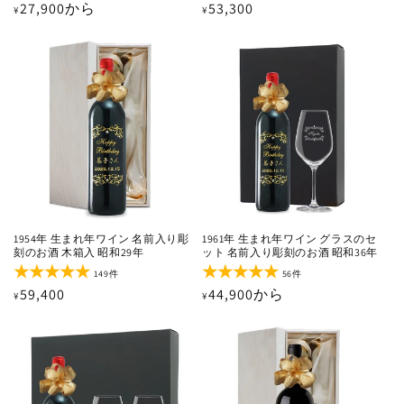
通
27,900から
通
53,300
¥
¥
ビ
ビ
ュ
ュ
常
常
ー
ー
価
価
数
数
の
の
格
格
合
合
計
計
1954年 生まれ年ワイン 名前入り彫
1961年 生まれ年ワイン グラスのセ
刻のお酒 木箱入 昭和29年
ット 名前入り彫刻のお酒 昭和36年
149
56
149件
56件
レ
レ
通
59,400
通
44,900から
¥
¥
ビ
ビ
ュ
ュ
常
常
ー
ー
価
価
数
数
の
の
格
格
合
合
計
計