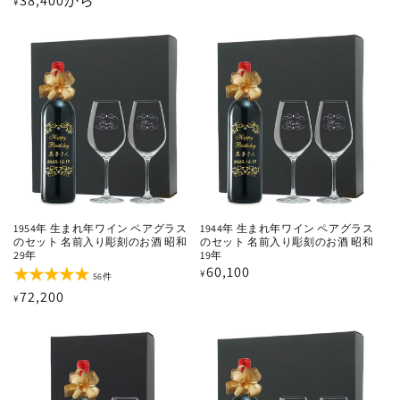
通
38,400から
¥
価
ビ
ュ
常
格
ー
価
数
の
格
合
計
1954年 生まれ年ワイン ペアグラス
1944年 生まれ年ワイン ペアグラス
のセット 名前入り彫刻のお酒 昭和
のセット 名前入り彫刻のお酒 昭和
29年
19年
通
60,100
¥
56
56件
レ
常
通
72,200
¥
ビ
価
ュ
常
ー
格
価
数
の
格
合
計