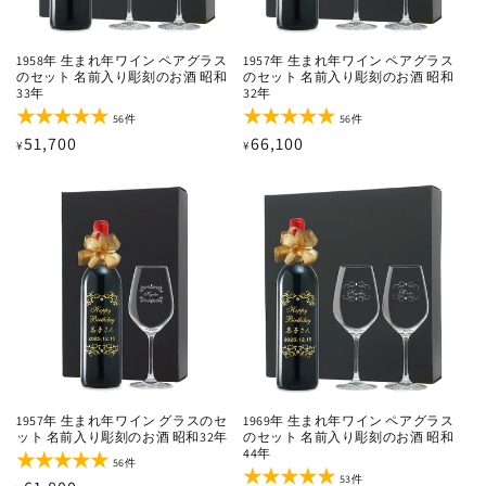
1958年 生まれ年ワイン ペアグラス
1957年 生まれ年ワイン ペアグラス
のセット 名前入り彫刻のお酒 昭和
のセット 名前入り彫刻のお酒 昭和
33年
32年
56
56
56件
56件
レ
レ
通
51,700
通
66,100
¥
¥
ビ
ビ
ュ
ュ
常
常
ー
ー
価
価
数
数
の
の
格
格
合
合
計
計
1957年 生まれ年ワイン グラスのセ
1969年 生まれ年ワイン ペアグラス
ット 名前入り彫刻のお酒 昭和32年
のセット 名前入り彫刻のお酒 昭和
44年
56
56件
レ
53
53件