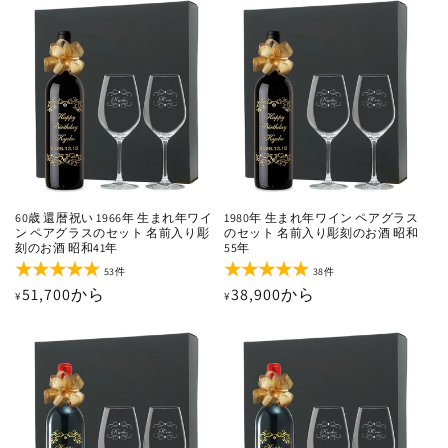
格
価
数
の
格
合
計
60歳 還暦祝い 1966年 生まれ年ワイ
1980年 生まれ年ワイン ペアグラス
ン ペアグラスのセット 名前入り彫
のセット 名前入り彫刻のお酒 昭和
刻のお酒 昭和41年
55年
53
38
53件
38件
レ
レ
通
51,700から
通
38,900から
¥
¥
ビ
ビ
ュ
ュ
常
常
ー
ー
価
価
数
数
の
の
格
格
合
合
計
計