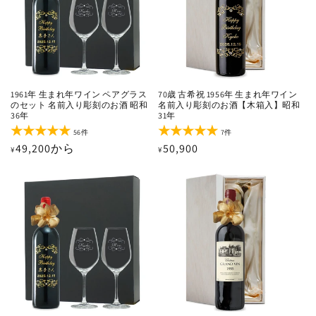
1961年 生まれ年ワイン ペアグラス
70歳 古希祝 1956年 生まれ年ワイン
のセット 名前入り彫刻のお酒 昭和
名前入り彫刻のお酒【木箱入】昭和
36年
31年
56
7
56件
7件
レ
レ
通
49,200から
通
50,900
¥
¥
ビ
ビ
ュ
ュ
常
常
ー
ー
価
価
数
数
の
の
格
格
合
合
計
計