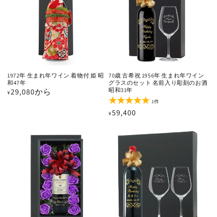
1972年 生まれ年ワイン 着物付 姫 昭
70歳 古希祝 1956年 生まれ年ワイン
和47年
グラスのセット 名前入り彫刻のお酒
昭和31年
通
29,080から
¥
1
常
1件
レ
通
59,400
価
¥
ビ
ュ
常
格
ー
価
数
の
格
合
計