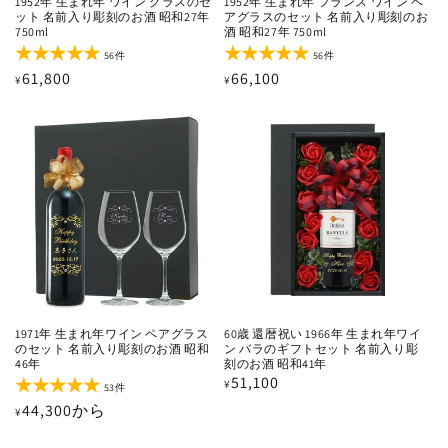
1952年 生まれ年 ワイン グラスのセ
1952年 生まれ年 フランス ワイン ペ
ット 名前入り彫刻のお酒 昭和27年
アグラスのセット 名前入り彫刻のお
750ml
酒 昭和27年 750ml
56
56
56件
56件
レ
レ
通
61,800
通
66,100
¥
¥
ビ
ビ
ュ
ュ
常
常
ー
ー
価
価
数
数
の
の
格
格
合
合
計
計
1971年 生まれ年ワイン ペアグラス
60歳 還暦祝い 1966年 生まれ年ワイ
のセット 名前入り彫刻のお酒 昭和
ン バラのギフトセット 名前入り彫
46年
刻のお酒 昭和41年
通
51,100
¥
53
53件
レ
常
通
44,300から
¥
ビ
価
ュ
常
ー