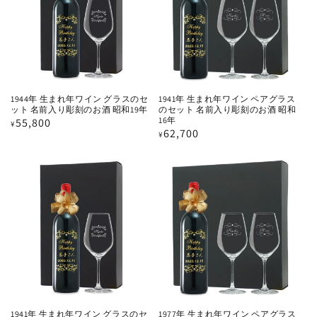
1944年 生まれ年ワイン グラスのセ
1941年 生まれ年ワイン ペアグラス
ット 名前入り彫刻のお酒 昭和19年
のセット 名前入り彫刻のお酒 昭和
16年
通
55,800
¥
通
62,700
¥
常
常
価
価
格
格
1941年 生まれ年ワイン グラスのセ
1977年 生まれ年ワイン ペアグラス