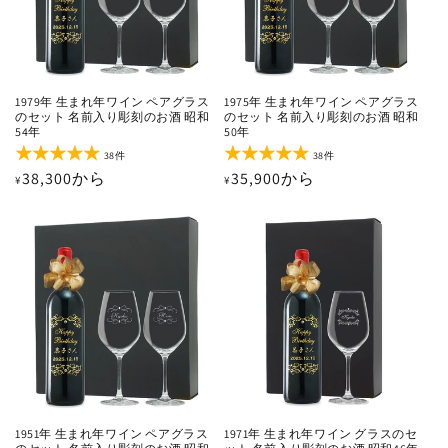
1979年 生まれ年ワイン ペアグラス
1975年 生まれ年ワイン ペアグラス
のセット 名前入り彫刻のお酒 昭和
のセット 名前入り彫刻のお酒 昭和
54年
50年
38
38
38件
38件
レ
レ
通
38,300から
通
35,900から
¥
¥
ビ
ビ
ュ
ュ
常
常
ー
ー
価
価
数
数
の
の
格
格
合
合
計
計
1951年 生まれ年ワイン ペアグラス
1971年 生まれ年ワイン グラスのセ