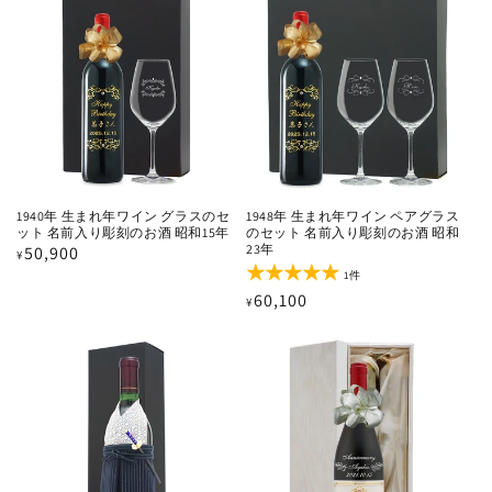
格
の
格
合
計
1940年 生まれ年ワイン グラスのセ
1948年 生まれ年ワイン ペアグラス
ット 名前入り彫刻のお酒 昭和15年
のセット 名前入り彫刻のお酒 昭和
23年
通
50,900
¥
1
常
1件
レ
通
60,100
価
¥
ビ
ュ
常
格
ー
価
数
の
格
合
計