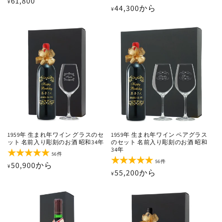
通
61,800
¥
ビ
レ
通
44,300から
¥
ュ
ビ
常
ー
ュ
常
価
数
ー
価
の
数
格
合
の
格
計
合
計
1959年 生まれ年ワイン グラスのセ
1959年 生まれ年ワイン ペアグラス
ット 名前入り彫刻のお酒 昭和34年
のセット 名前入り彫刻のお酒 昭和
34年
56
56件
レ
56
56件
通
50,900から
¥
ビ
レ
通
55,200から
¥
ュ
ビ
常
ー
ュ
常
価
数
ー
価
の
数
格
合
の
格
計
合
計