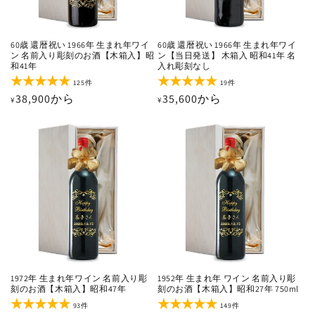
60歳 還暦祝い 1966年 生まれ年ワイ
60歳 還暦祝い 1966年 生まれ年ワイ
ン 名前入り彫刻のお酒【木箱入】昭
ン【当日発送】 木箱入 昭和41年 名
和41年
入れ彫刻なし
125
19
125件
19件
レ
レ
通
38,900から
通
35,600から
¥
¥
ビ
ビ
ュ
ュ
常
常
ー
ー
価
価
数
数
の
の
格
格
合
合
計
計
1972年 生まれ年ワイン 名前入り彫
1952年 生まれ年 ワイン 名前入り彫
刻のお酒【木箱入】昭和47年
刻のお酒【木箱入】昭和27年 750ml
93
149
93件
149件
レ
レ