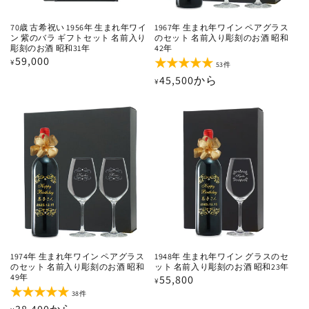
70歳 古希祝い 1956年 生まれ年ワイ
1967年 生まれ年ワイン ペアグラス
ン 紫のバラ ギフトセット 名前入り
のセット 名前入り彫刻のお酒 昭和
彫刻のお酒 昭和31年
42年
通
59,000
¥
53
53件
レ
常
通
45,500から
¥
ビ
価
ュ
常
ー
格
価
数
の
格
合
計
1974年 生まれ年ワイン ペアグラス
1948年 生まれ年ワイン グラスのセ
のセット 名前入り彫刻のお酒 昭和
ット 名前入り彫刻のお酒 昭和23年
49年
通
55,800
¥
38
38件
常
レ