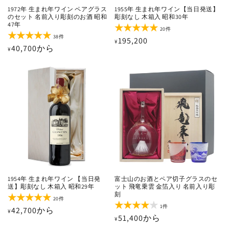
1972年 生まれ年ワイン ペアグラス
1955年 生まれ年ワイン【当日発送】
のセット 名前入り彫刻のお酒 昭和
彫刻なし 木箱入 昭和30年
47年
20
20件
レ
38
38件
通
195,200
¥
ビ
レ
通
40,700から
¥
ュ
ビ
常
ー
ュ
常
価
数
ー
価
の
数
格
合
の
格
計
合
計
1954年 生まれ年ワイン 【当日発
富士山のお酒とペア切子グラスのセ
送】彫刻なし 木箱入 昭和29年
ット 飛竜乗雲 金箔入り 名前入り彫
刻
20
20件
レ
1
1件
通
42,700から
¥
ビ
レ
通
51,400から
¥
ュ
ビ
常
ー
ュ