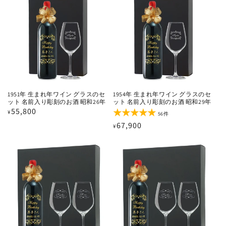
格
計
合
計
1951年 生まれ年ワイン グラスのセ
1954年 生まれ年ワイン グラスのセ
ット 名前入り彫刻のお酒 昭和26年
ット 名前入り彫刻のお酒 昭和29年
通
55,800
¥
56
56件
レ
常
通
67,900
¥
ビ
価
ュ
常
ー
格
価
数
の
格
合
計