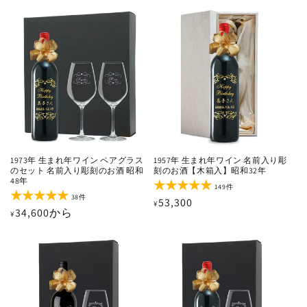
常
価
数
ー
価
の
数
格
合
の
格
計
合
計
1973年 生まれ年ワイン ペアグラス
1957年 生まれ年ワイン 名前入り彫
のセット 名前入り彫刻のお酒 昭和
刻のお酒【木箱入】昭和32年
48年
149
149件
レ
38
38件
通
53,300
¥
ビ
レ
通
34,600から
¥
ュ
ビ
常
ー
ュ
常
価
数
ー
価
の
数
格
合
の
格
計
合
計