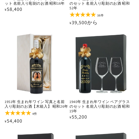
ット 名前入り彫刻のお酒 昭和16年
のセット 名前入り彫刻のお酒 昭和
52年
通
58,400
¥
38
常
38件
レ
通
39,500から
価
¥
ビ
ュ
常
格
ー
価
数
の
格
合
計
1951年 生まれ年ワイン 写真と名前
1940年 生まれ年ワイン ペアグラス
入り彫刻のお酒【木箱入】 昭和26年
のセット 名前入り彫刻のお酒 昭和
15年
4
4件
通
55,200
¥
レ
通
54,400
¥
ビ
常
ュ
常
価
ー
価
数