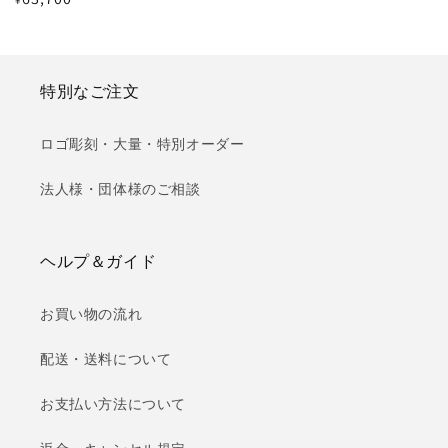
¥
ビ
ュ
常
ー
価
数
の
格
合
計
特別なご注文
ロゴ彫刻・大量・特別オーダー
法人様・団体様のご相談
ヘルプ＆ガイド
お買い物の流れ
配送・送料について
お支払い方法について