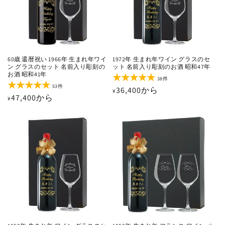
60歳 還暦祝い 1966年 生まれ年ワイ
1972年 生まれ年ワイン グラスのセ
ン グラスのセット 名前入り彫刻の
ット 名前入り彫刻のお酒 昭和47年
お酒 昭和41年
38
38件
レ
53
53件
通
36,400から
¥
ビ
レ
通
47,400から
¥
ュ
ビ
常
ー
ュ
常
価
数
ー
価
の
数
格
合
の
格
計
合
計