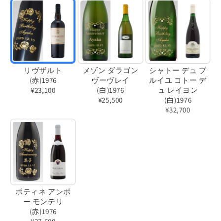
リヴザルト
メゾン ダラゴン
シャトー デュ ブ
(赤)1976
ヴーヴレイ
ルイユ コトー デ
¥23,100
(白)1976
ュ レイヨン
¥25,500
(白)1976
バ
¥32,700
バ
リ
バ
リ
エ
リ
エ
ー
エ
ー
シ
ー
シ
ョ
シ
ョ
ン
ョ
ポティネ アンポ
ン
は
ー モンテリ
ン
は
売
(赤)1976
は
売