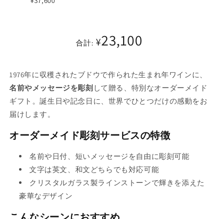
¥37,600
り
売
り
バ
切
り
切
リ
れ
23,100
切
れ
エ
¥
て
合計:
れ
て
ー
い
て
い
シ
る
1976年に収穫されたブドウで作られた生まれ年ワインに、
い
る
ョ
か
名前やメッセージを彫刻
して贈る、特別なオーダーメイド
る
か
ン
販
ギフト。誕生日や記念日に、世界でひとつだけの感動をお
か
販
は
売
届けします。
販
売
売
で
売
で
り
オーダーメイド彫刻サービスの特徴
き
で
き
切
ま
き
名前や日付、短いメッセージを自由に彫刻可能
ま
れ
せ
ま
文字は英文、和文どちらでも対応可能
せ
て
ん
せ
クリスタルガラス製ラインストーンで輝きを添えた
ん
い
ん
豪華なデザイン
る
か
こんなシーンにおすすめ