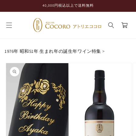
コンテ
40,000円税込以上で送料無料
ンツに
進む
カ
ー
ト
1976年 昭和51年 生まれ年の誕生年ワイン特集
>
商品情
報にス
キップ