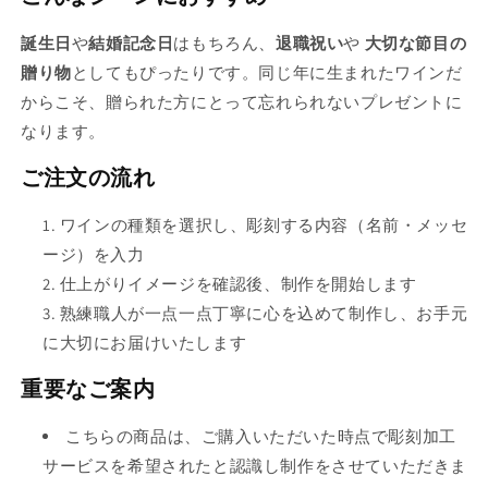
販
売
誕生日
や
結婚記念日
はもちろん、
退職祝い
や
大切な節目の
で
贈り物
としてもぴったりです。同じ年に生まれたワインだ
き
からこそ、贈られた方にとって忘れられないプレゼントに
ま
なります。
せ
ご注文の流れ
ん
ワインの種類を選択し、彫刻する内容（名前・メッセ
ージ）を入力
仕上がりイメージを確認後、制作を開始します
熟練職人が一点一点丁寧に心を込めて制作し、お手元
に大切にお届けいたします
重要なご案内
こちらの商品は、ご購入いただいた時点で彫刻加工
サービスを希望されたと認識し制作をさせていただきま