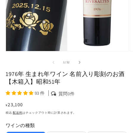
モ
ー
の
1
/
32
ダ
ル
1976年 生まれ年ワイン 名前入り彫刻のお酒
で
メ
【木箱入】昭和51年
デ
ィ
93 件
質問0件
ア
(1)
(2
通
23,100
¥
を
常
開
税込
配送料
はチェックアウト時に計算されます。
く
価
ワインの種類
格