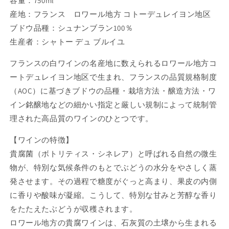
容量：750ml
産地：フランス ロワール地方 コトーデュレイヨン地区
ブドウ品種：シュナンブラン100％
生産者：シャトー デュ ブルイユ
フランスの白ワインの名産地に数えられるロワール地方コ
ートデュレイヨン地区で生まれ、フランスの品質規格制度
（AOC）に基づきブドウの品種・栽培方法・醸造方法・ワ
イン銘醸地などの細かい指定と厳しい規制によって統制管
理された高品質のワインのひとつです。
【ワインの特徴】
貴腐菌（ボトリティス・シネレア）と呼ばれる自然の微生
物が、特別な気候条件のもとでぶどうの水分をやさしく蒸
発させます。その過程で糖度がぐっと高まり、果皮の内側
に香りや酸味が凝縮。こうして、特別な甘みと芳醇な香り
をたたえたぶどうが収穫されます。
ロワール地方の貴腐ワインは、石灰質の土壌から生まれる