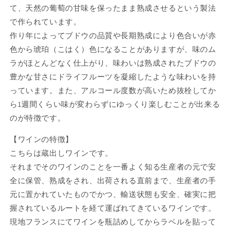
て、天然の葡萄の甘味を保ったまま熟成させるという製法
で作られています。
作り年によってブドウの品質や長期熟成により色合いが赤
色から琥珀（こはく）色になることがありますが、味のム
ラがほとんどなく仕上がり、味わいは熟成されたブドウの
豊かな甘さにドライフルーツを凝縮したような味わいを持
っています。また、アルコール度数が高いため抜栓してか
ら1週間くらい味が変わらずにゆっくり楽しむことが出来る
のが特徴です。
【ワインの特徴】
こちらは蔵出しワインです。
それまでそのワインのことを一番よく知る生産者の元で安
全に保管、熟成をされ、出荷される直前まで、生産者の手
元に置かれていたものでかつ、輸送状態も安全、確実に把
握されているルートを経て運ばれてきているワインです。
現地フランスにてワインを瓶詰めしてからラベルを貼って