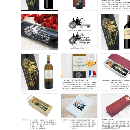
デ
ィ
ア
(1)
を
開
く