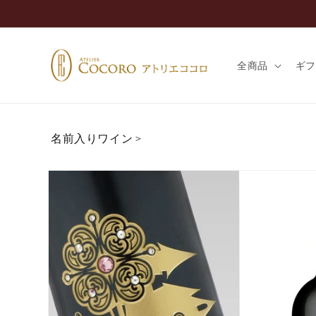
コンテ
ンツに
進む
全商品
ギ
名前入りワイン
>
商品情
報にス
キップ