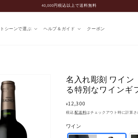
40,000円税込以上で送料無料
フトシーンで選ぶ
ヘルプ＆ガイド
クーポン
名入れ彫刻 ワイ
る特別なワインギ
通
12,300
¥
常
税込
配送料
はチェックアウト時に計算さ
価
ワイン
格