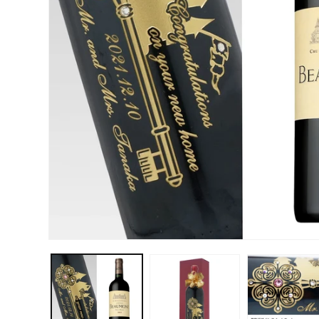
モ
ー
ダ
ル
で
メ