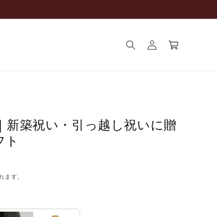
ロ
カ
グ
ー
イ
ト
ン
ン｜新築祝い・引っ越し祝いに贈
フト
れます。