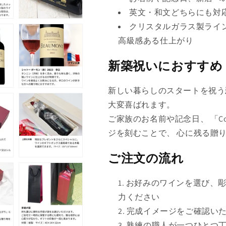
英文・和文どちらにも対
売
クリスタルガラス製ライ
り
高級感ある仕上がり
切
れ
新築祝いにおすすめ
て
い
新しい暮らしのスタートを祝う
る
大変喜ばれます。
か
ご家族のお名前や記念日、 「Congra
販
ジを刻むことで、 心に残る贈
売
で
ご注文の流れ
き
ま
お好みのワインを選び、
せ
力ください
ん
完成イメージをご確認い
熟練の職人が一つひとつ