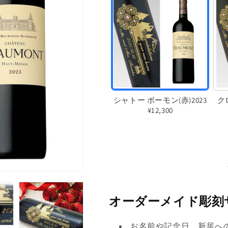
シャトー ボーモン(赤)2023
ク
¥12,300
バ
リ
エ
ー
シ
ョ
オーダーメイド彫刻
ン
お名前や記念日、新居へ
は