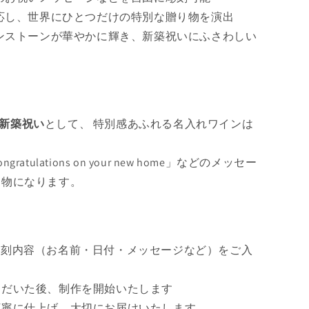
は
応し、世界にひとつだけの特別な贈り物を演出
売
ンストーンが華やかに輝き、新築祝いにふさわしい
り
切
れ
て
新築祝い
として、 特別感あふれる名入れワインは
い
る
tulations on your new home」などのメッセー
か
り物になります。
販
売
で
き
彫刻内容（お名前・日付・メッセージなど）をご入
ま
せ
ただいた後、制作を開始いたします
ん
丁寧に仕上げ、大切にお届けいたします