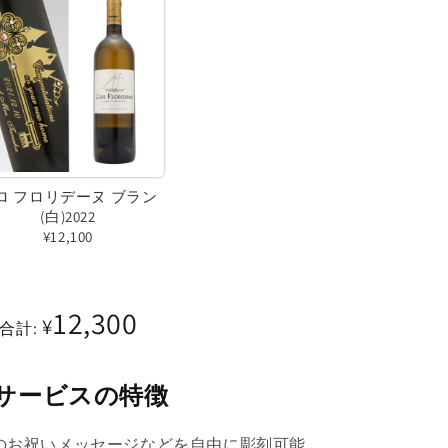
ロ フロリデーヌ ブラン
(白)2022
¥12,100
バ
リ
12,300
¥
エ
合計:
ー
シ
サービスの特徴
ョ
ン
のお祝いメッセージなどを自由に彫刻可能