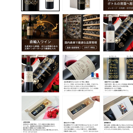
デ
ィ
ア
(1)
を
開
く