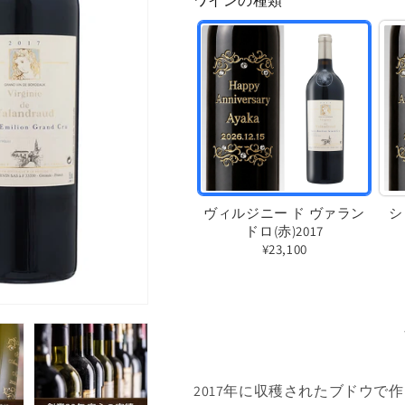
ワインの種類
格
ヴィルジニー ド ヴァラン
シ
ドロ(赤)2017
¥23,100
バ
リ
エ
ー
シ
2017年に収穫されたブドウで
ョ