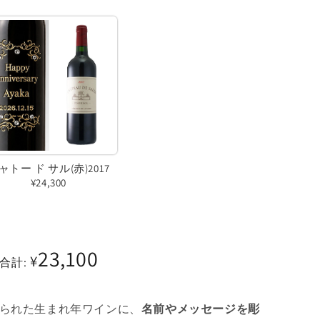
ャトー ド サル(赤)2017
¥24,300
バ
リ
エ
23,100
¥
合計:
ー
シ
ョ
作られた生まれ年ワインに、
名前やメッセージを彫