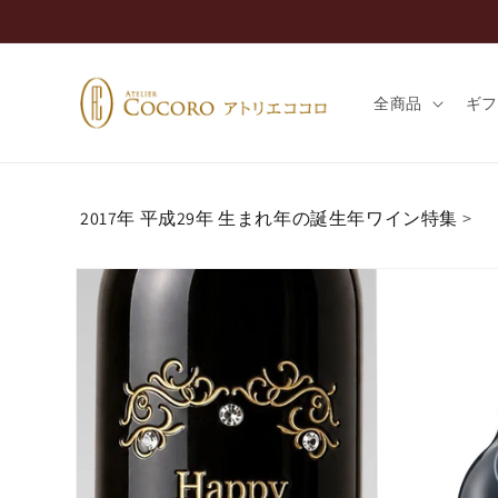
コンテ
ンツに
進む
全商品
ギ
2017年 平成29年 生まれ年の誕生年ワイン特集
>
商品情
報にス
キップ