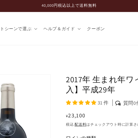
40,000円税込以上で送料無料
フトシーンで選ぶ
ヘルプ＆ガイド
クーポン
2017年 生まれ年
入】平成29年
31 件
質問0
通
23,100
¥
常
税込
配送料
はチェックアウト時に計算さ
価