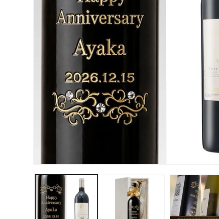
モ
ー
ダ
ル
で
メ