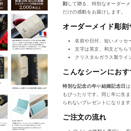
刻
して贈る、特別なオーダーメ
ン
だけの感動をお届けします。
は
売
オーダーメイド彫刻
り
名前や日付、短いメッセ
切
文字は英文、和文どちら
れ
クリスタルガラス製ライ
て
い
こんなシーンにおす
る
か
特別な記念の年
や
結婚記念日
は
販
もぴったりです。同じ年に生ま
売
られないプレゼントになります
で
き
ご注文の流れ
ま
せ