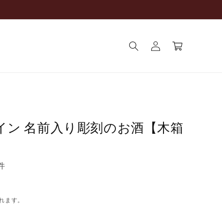
ロ
カ
グ
ー
イ
ト
ン
ワイン 名前入り彫刻のお酒【木箱
件
れます。