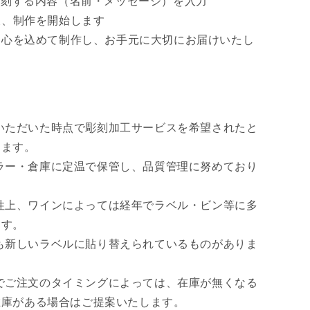
彫刻する内容（名前・メッセージ）を入力
ん
後、制作を開始します
に心を込めて制作し、お手元に大切にお届けいたし
いただいた時点で彫刻加工サービスを希望されたと
きます。
ラー・倉庫に定温で保管し、品質管理に努めており
性上、ワインによっては経年でラベル・ビン等に多
ます。
も新しいラベルに貼り替えられているものがありま
でご注文のタイミングによっては、在庫が無くなる
在庫がある場合はご提案いたします。