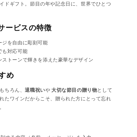
ン
イドギフト。節目の年や記念日に、世界でひとつ
は
売
サービスの特徴
り
切
ージを自由に彫刻可能
れ
でも対応可能
て
ンストーンで輝きを添えた豪華なデザイン
い
る
すめ
か
販
もちろん、
退職祝い
や
大切な節目の贈り物
として
売
れたワインだからこそ、贈られた方にとって忘れ
で
。
き
ま
せ