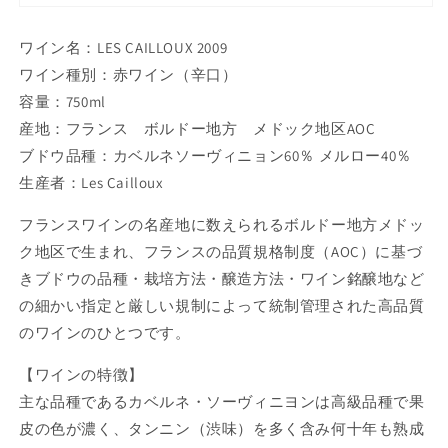
ワイン名：LES CAILLOUX 2009
ワイン種別：赤ワイン（辛口）
容量：750ml
産地：フランス ボルドー地方 メドック地区AOC
ブドウ品種：カベルネソーヴィニョン60％ メルロー40％
生産者：Les Cailloux
フランスワインの名産地に数えられるボルドー地方メドッ
ク地区で生まれ、フランスの品質規格制度（AOC）に基づ
きブドウの品種・栽培方法・醸造方法・ワイン銘醸地など
の細かい指定と厳しい規制によって統制管理された高品質
のワインのひとつです。
【ワインの特徴】
主な品種であるカベルネ・ソーヴィニヨンは高級品種で果
皮の色が濃く、タンニン（渋味）を多く含み何十年も熟成