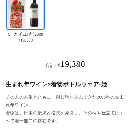
レ カイユ(赤)2009
¥19,380
バ
リ
19,380
エ
¥
合計:
ー
シ
生まれ年ワイン×着物ボトルウェア-姫
ョ
ン
その人の人生とともに、同じ時を歩んできた2009年の生ま
は
れ年ワイン。
売
着物は、日本の伝統と格式を象徴し、その柄や仕立てはす
り
べて唯一無二の存在です。
切