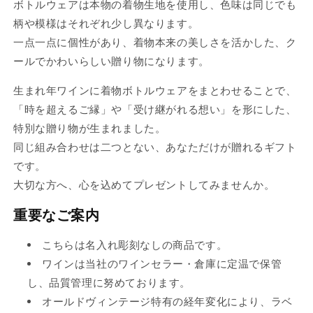
ボトルウェアは本物の着物生地を使用し、色味は同じでも
れ
柄や模様はそれぞれ少し異なります。
て
一点一点に個性があり、着物本来の美しさを活かした、ク
い
ールでかわいらしい贈り物になります。
る
か
生まれ年ワインに着物ボトルウェアをまとわせることで、
販
「時を超えるご縁」や「受け継がれる想い」を形にした、
売
特別な贈り物が生まれました。
で
同じ組み合わせは二つとない、あなただけが贈れるギフト
き
です。
ま
大切な方へ、心を込めてプレゼントしてみませんか。
せ
重要なご案内
ん
こちらは名入れ彫刻なしの商品です。
ワインは当社のワインセラー・倉庫に定温で保管
し、品質管理に努めております。
オールドヴィンテージ特有の経年変化により、ラベ