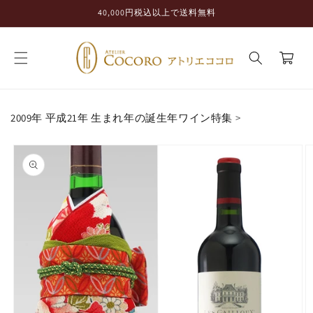
コンテ
40,000円税込以上で送料無料
ンツに
進む
カ
ー
ト
2009年 平成21年 生まれ年の誕生年ワイン特集
>
商品情
報にス
キップ