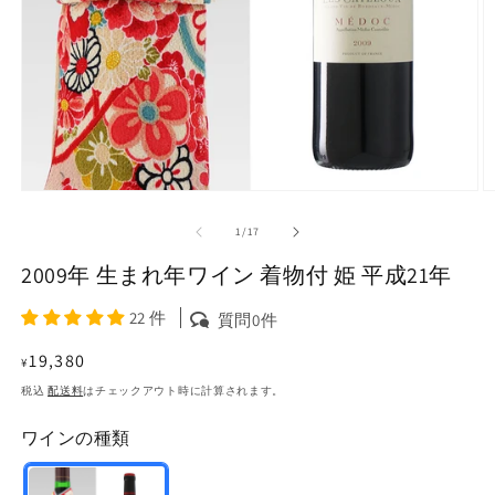
モ
ー
の
1
/
17
ダ
ル
2009年 生まれ年ワイン 着物付 姫 平成21年
で
メ
22 件
質問0件
デ
ィ
通
19,380
ア
¥
(1)
(2
常
税込
配送料
はチェックアウト時に計算されます。
を
価
開
く
ワインの種類
格