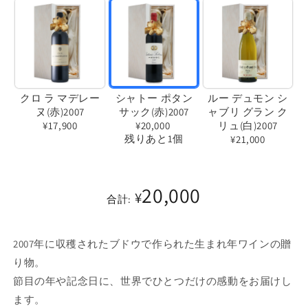
クロ ラ マデレー
シャトー ポタン
ルー デュモン シ
ヌ(赤)2007
サック(赤)2007
ャブリ グラン ク
¥17,900
¥20,000
リュ(白)2007
残りあと1個
¥21,000
バ
バ
バ
リ
リ
リ
エ
20,000
¥
エ
エ
合計:
ー
ー
ー
シ
シ
シ
ョ
2007年に収穫されたブドウで作られた生まれ年ワインの贈
ョ
ョ
ン
り物。
ン
ン
は
節目の年や記念日に、世界でひとつだけの感動をお届けし
は
は
売
ます。
売
売