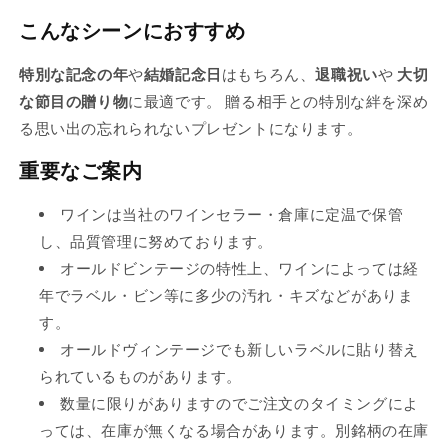
り
り
り
こんなシーンにおすすめ
切
切
切
れ
特別な記念の年
や
結婚記念日
はもちろん、
退職祝い
や
大切
れ
れ
て
な節目の贈り物
に最適です。 贈る相手との特別な絆を深め
て
て
い
る思い出の忘れられないプレゼントになります。
い
い
る
る
る
か
重要なご案内
か
か
販
販
販
ワインは当社のワインセラー・倉庫に定温で保管
売
売
売
し、品質管理に努めております。
で
で
で
オールドビンテージの特性上、ワインによっては経
き
き
き
年でラベル・ビン等に多少の汚れ・キズなどがありま
ま
ま
ま
す。
せ
せ
せ
オールドヴィンテージでも新しいラベルに貼り替え
ん
ん
ん
られているものがあります。
数量に限りがありますのでご注文のタイミングによ
っては、在庫が無くなる場合があります。別銘柄の在庫