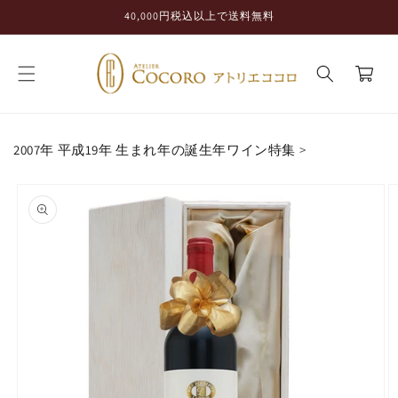
コンテ
40,000円税込以上で送料無料
ンツに
進む
カ
ー
ト
2007年 平成19年 生まれ年の誕生年ワイン特集
>
商品情
報にス
キップ