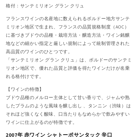
格付：サンテミリオン グラン クリュ
フランスワインの名産地に数えられるボルドー地方サンテ
ミリオン地区で生まれ、フランスの品質規格制度（AOC）
に基づきブドウの品種・栽培方法・醸造方法・ワイン銘醸
地などの細かい指定と厳しい規制によって統制管理された
高品質のワインのひとつです。
「サンテミリオン グラン クリュ」は、ボルドーのサンテミ
リオン地区で、優れた品質と評価を得たワインだけが名乗
れる格付けです。
【ワインの特徴】
ブドウ品種のメルロー主体として甘い香りで、ジャムや熟
したプラムのような風味を醸し出し 、タンニン（渋味）は
それほど強くなく酸味、口当たりもなめらかで飲みやすい
ワインに仕上がるのが特徴です。
2007年 赤ワイン シャトーポサンタック 辛口