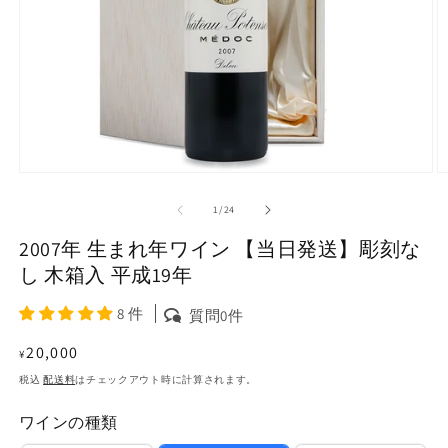
モ
ー
の
1
/
24
ダ
ル
2007年 生まれ年ワイン 【当日発送】彫刻な
で
メ
し 木箱入 平成19年
デ
ィ
8 件
質問0件
ア
(1)
(2
通
20,000
¥
を
常
開
税込
配送料
はチェックアウト時に計算されます。
く
価
ワインの種類
格