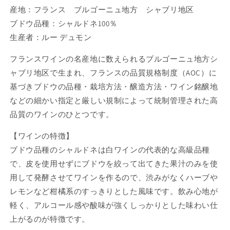
産地：フランス ブルゴーニュ地方 シャブリ地区
ブドウ品種：シャルドネ100％
生産者：ルー デュモン
フランスワインの名産地に数えられるブルゴーニュ地方シ
ャブリ地区で生まれ、フランスの品質規格制度（AOC）に
基づきブドウの品種・栽培方法・醸造方法・ワイン銘醸地
などの細かい指定と厳しい規制によって統制管理された高
品質のワインのひとつです。
【ワインの特徴】
ブドウ品種のシャルドネは白ワインの代表的な高級品種
で、皮を使用せずにブドウを絞って出てきた果汁のみを使
用して発酵させてワインを作るので、渋みがなくハーブや
レモンなど柑橘系のすっきりとした風味です。飲み心地が
軽く、アルコール感や酸味が強くしっかりとした味わい仕
上がるのが特徴です。