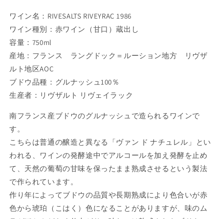
ワイン名：RIVESALTS RIVEYRAC 1986
ワイン種別：赤ワイン（甘口）蔵出し
容量：750ml
産地：フランス ラングドック＝ルーション地方 リヴザ
ルト地区AOC
ブドウ品種：グルナッシュ100％
生産者：リヴザルト リヴェイラック
南フランス産ブドウのグルナッシュで造られるワインで
す。
こちらは普通の醸造と異なる「ヴァン ド ナチュレル」とい
われる、ワインの発酵途中でアルコールを加え発酵を止め
て、天然の葡萄の甘味を保ったまま熟成させるという製法
で作られています。
作り年によってブドウの品質や長期熟成により色合いが赤
色から琥珀（こはく）色になることがありますが、味のム