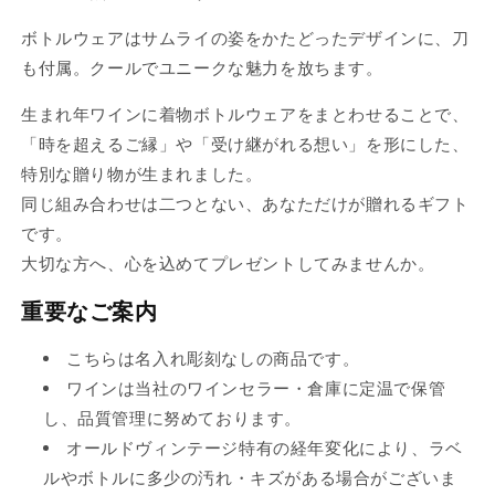
れ
れ
れ
ボトルウェアはサムライの姿をかたどったデザインに、刀
て
て
て
も付属。クールでユニークな魅力を放ちます。
い
い
い
る
る
る
生まれ年ワインに着物ボトルウェアをまとわせることで、
か
か
か
「時を超えるご縁」や「受け継がれる想い」を形にした、
販
販
販
特別な贈り物が生まれました。
売
売
売
同じ組み合わせは二つとない、あなただけが贈れるギフト
で
で
で
です。
き
き
き
大切な方へ、心を込めてプレゼントしてみませんか。
ま
ま
ま
重要なご案内
せ
せ
せ
ん
ん
ん
こちらは名入れ彫刻なしの商品です。
ワインは当社のワインセラー・倉庫に定温で保管
し、品質管理に努めております。
オールドヴィンテージ特有の経年変化により、ラベ
ルやボトルに多少の汚れ・キズがある場合がございま