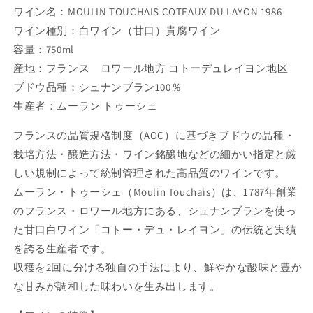
ワイン名：MOULIN TOUCHAIS COTEAUX DU LAYON 1986
ワイン種別：白ワイン（甘口）貴腐ワイン
容量：750ml
産地：フランス ロワール地方 コトーデュレイヨン地区
ブドウ品種：シュナンブラン100％
生産者：ムーラン トゥーシェ
フランスの品質規格制度（AOC）に基づきブドウの品種・
栽培方法・醸造方法・ワイン銘醸地などの細かい指定と厳
しい規制によって統制管理された高品質のワインです。
ムーラン・トゥーシェ（Moulin Touchais）は、1787年創業
のフランス・ロワール地方にある、シュナンブランを使っ
た甘口白ワイン「コトー・デュ・レイヨン」の伝統と実績
を誇る生産者です。
収穫を2回に分ける独自の手法により、鮮やかな酸味と豊か
な甘みが調和した味わいを生み出します。