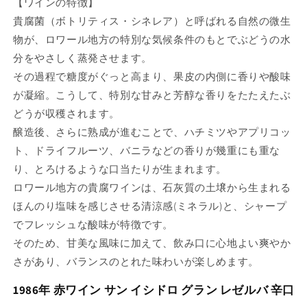
【ワインの特徴】
貴腐菌（ボトリティス・シネレア）と呼ばれる自然の微生
物が、ロワール地方の特別な気候条件のもとでぶどうの水
分をやさしく蒸発させます。
その過程で糖度がぐっと高まり、果皮の内側に香りや酸味
が凝縮。こうして、特別な甘みと芳醇な香りをたたえたぶ
どうが収穫されます。
醸造後、さらに熟成が進むことで、ハチミツやアプリコッ
ト、ドライフルーツ、バニラなどの香りが幾重にも重な
り、とろけるような口当たりが生まれます。
ロワール地方の貴腐ワインは、石灰質の土壌から生まれる
ほんのり塩味を感じさせる清涼感(ミネラル)と、シャープ
でフレッシュな酸味が特徴です。
そのため、甘美な風味に加えて、飲み口に心地よい爽やか
さがあり、バランスのとれた味わいが楽しめます。
1986年 赤ワイン サン イシドロ グラン レゼルバ 辛口