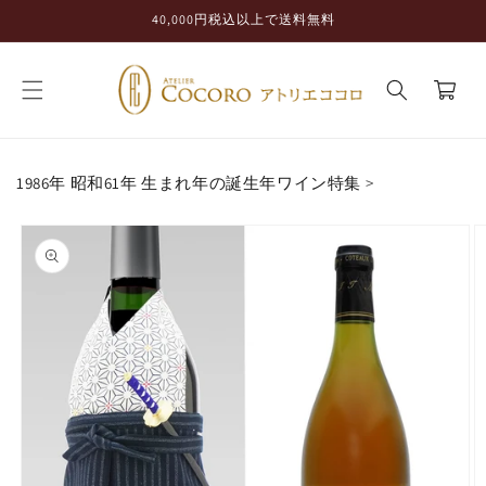
コンテ
40,000円税込以上で送料無料
ンツに
進む
カ
ー
ト
1986年 昭和61年 生まれ年の誕生年ワイン特集
>
商品情
報にス
キップ