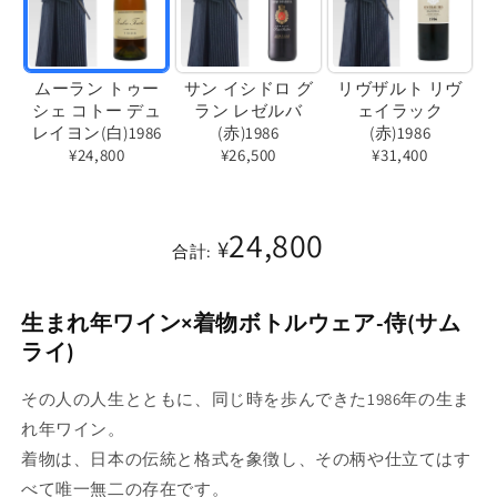
ムーラン トゥー
サン イシドロ グ
リヴザルト リヴ
シェ コトー デュ
ラン レゼルバ
ェイラック
レイヨン(白)1986
(赤)1986
(赤)1986
¥24,800
¥26,500
¥31,400
バ
バ
バ
リ
リ
リ
24,800
エ
¥
エ
エ
合計:
ー
ー
ー
シ
シ
シ
生まれ年ワイン×着物ボトルウェア-侍(サム
ョ
ョ
ョ
ライ)
ン
ン
ン
は
は
は
その人の人生とともに、同じ時を歩んできた1986年の生ま
売
売
売
れ年ワイン。
り
り
り
着物は、日本の伝統と格式を象徴し、その柄や仕立てはす
切
切
切
べて唯一無二の存在です。