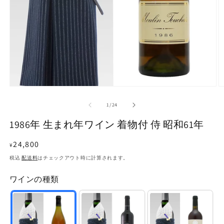
モ
ー
の
1
/
24
ダ
ル
1986年 生まれ年ワイン 着物付 侍 昭和61年
で
メ
通
24,800
デ
¥
ィ
常
税込
配送料
はチェックアウト時に計算されます。
ア
価
(1)
(2
ワインの種類
を
格
開
く