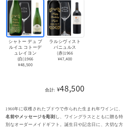
シャトー デュ ブ
ラルシヴィスト
ルイユ コトーデ
バニュルス
ュレイヨン
(赤)1966
(白)1966
¥47,400
¥48,500
バ
バ
リ
リ
エ
48,500
エ
¥
合計:
ー
ー
シ
シ
ョ
1966年に収穫されたブドウで作られた生まれ年ワインに、
ョ
ン
名前やメッセージを彫刻
し、ワイングラスとともに贈る特
ン
は
別なオーダーメイドギフト。誕生日や記念日に、大切な方
は
売