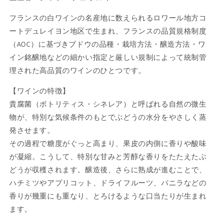
フランスの白ワインの名産地に数えられるロワール地方コ
ートデュレイヨン地区で生まれ、フランスの品質規格制度
（AOC）に基づきブドウの品種・栽培方法・醸造方法・ワ
イン銘醸地などの細かい指定と厳しい規制によって統制管
理された高品質のワインのひとつです。
【ワインの特徴】
貴腐菌（ボトリティス・シネレア）と呼ばれる自然の微生
物が、特別な気候条件のもとでぶどうの水分をやさしく蒸
発させます。
その過程で糖度がぐっと高まり、果皮の内側に香りや酸味
が凝縮。こうして、特別な甘みと芳醇な香りをたたえたぶ
どうが収穫されます。醸造後、さらに熟成が進むことで、
ハチミツやアプリコット、ドライフルーツ、バニラなどの
香りが幾重にも重なり、とろけるような口当たりが生まれ
ます。