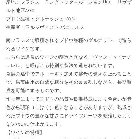
産地：フランス ラングドック＝ルーション地方 リヴザ
ルト地区AOC
ブドウ品種：グルナッシュ100％
生産者：ラルシヴィスト バニュルス
南フランスで収穫されるブドウ品種のグルナッシュで造ら
れるワインです。
こちらは通常のワインの醸造と異なる「ヴァン・ド・ナチ
ュレル」と呼ばれる特別な製法で造られています。
発酵の途中でアルコールを加えて酵母の働きを止めること
で、果実由来の自然な糖分をそのまま残しながら、長期熟
成を可能にするものです。
作り年によってブドウの品質や長期熟成により色合いが赤
色から琥珀（こはく）色になることがありますが、熟成さ
れたブドウの豊かな甘さにドライフルーツを凝縮したよう
な味わいに仕上がります。
【ワインの特徴】