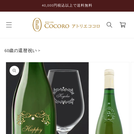
コンテ
40,000円税込以上で送料無料
ンツに
進む
カ
ー
ト
60歳の還暦祝い
>
商品情
報にス
キップ