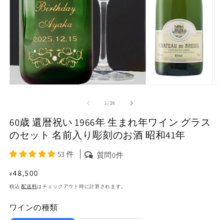
モ
ー
の
1
/
26
ダ
ル
60歳 還暦祝い 1966年 生まれ年ワイン グラス
で
メ
のセット 名前入り彫刻のお酒 昭和41年
デ
ィ
53 件
質問0件
ア
(1)
(2
通
48,500
¥
を
常
開
税込
配送料
はチェックアウト時に計算されます。
く
価
ワインの種類
格