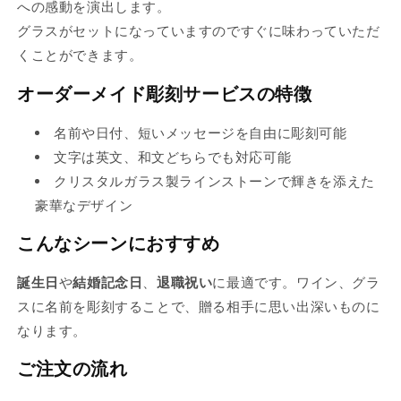
への感動を演出します。
売
り
グラスがセットになっていますのですぐに味わっていただ
り
切
くことができます。
切
れ
れ
オーダーメイド彫刻サービスの特徴
て
て
い
名前や日付、短いメッセージを自由に彫刻可能
い
る
文字は英文、和文どちらでも対応可能
る
か
クリスタルガラス製ラインストーンで輝きを添えた
か
販
豪華なデザイン
販
売
売
で
こんなシーンにおすすめ
で
き
き
誕生日
や
結婚記念日
、
退職祝い
に最適です。ワイン、グラ
ま
ま
スに名前を彫刻することで、贈る相手に思い出深いものに
せ
せ
なります。
ん
ん
ご注文の流れ