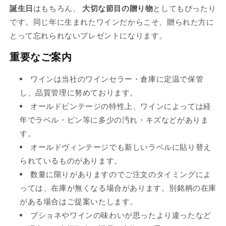
誕生日
はもちろん、
大切な節目の贈り物
としてもぴったり
れ
です。同じ年に生まれたワインだからこそ、贈られた方に
て
とって忘れられないプレゼントになります。
い
る
重要なご案内
か
販
ワインは当社のワインセラー・倉庫に定温で保管
売
し、品質管理に努めております。
で
オールドビンテージの特性上、ワインによっては経
き
年でラベル・ビン等に多少の汚れ・キズなどがありま
ま
す。
せ
オールドヴィンテージでも新しいラベルに貼り替え
ん
られているものがあります。
数量に限りがありますのでご注文のタイミングによ
っては、在庫が無くなる場合があります。別銘柄の在庫
がある場合はご提案いたします。
ブショネやワインの味わいが思ったより違ったなど