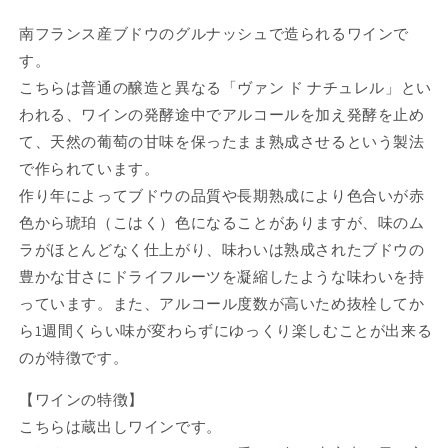
南フランス産ブドウのグルナッシュで造られるワインで
す。
こちらは普通の醸造と異なる「ヴァン ド ナチュレル」とい
われる、ワインの発酵途中でアルコールを加え発酵を止め
て、天然の葡萄の甘味を保ったまま熟成させるという製法
で作られています。
作り年によってブドウの品質や長期熟成により色合いが赤
色から琥珀（こはく）色になることがありますが、味のム
ラがほとんどなく仕上がり、味わいは熟成されたブドウの
豊かな甘さにドライフルーツを凝縮したような味わいを持
っています。また、アルコール度数が高いため抜栓してか
ら1週間くらい味が変わらずにゆっくり楽しむことが出来る
のが特徴です。
【ワインの特徴】
こちらは蔵出しワインです。