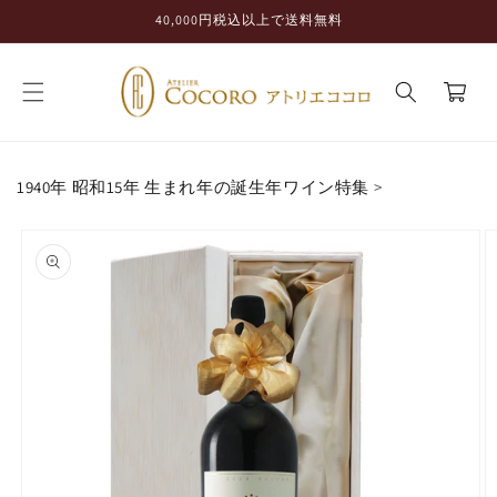
コンテ
40,000円税込以上で送料無料
ンツに
進む
カ
ー
ト
1940年 昭和15年 生まれ年の誕生年ワイン特集
>
商品情
報にス
キップ