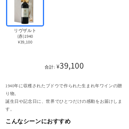
リヴザルト
(赤)1940
¥39,100
バ
リ
39,100
エ
¥
合計:
ー
シ
1940年に収穫されたブドウで作られた生まれ年ワインの贈
ョ
り物。
ン
誕生日や記念日に、世界でひとつだけの感動をお届けしま
は
す。
売
り
こんなシーンにおすすめ
切