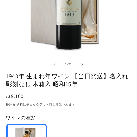
モ
ー
の
1
/
21
ダ
ル
1940年 生まれ年ワイン 【当日発送】名入れ
で
メ
彫刻なし 木箱入 昭和15年
デ
ィ
通
39,100
¥
ア
常
(1)
(2
税込
配送料
はチェックアウト時に計算されます。
を
価
開
ワインの種類
格
く