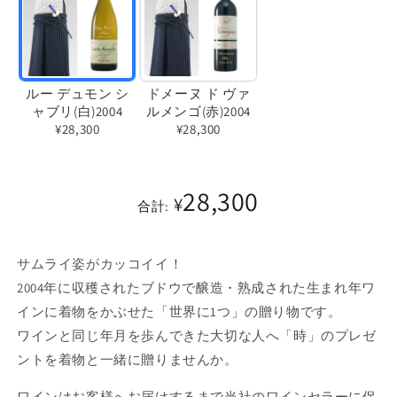
ルー デュモン シ
ドメーヌ ド ヴァ
ャブリ(白)2004
ルメンゴ(赤)2004
¥28,300
¥28,300
バ
バ
リ
リ
28,300
エ
¥
エ
合計:
ー
ー
シ
シ
サムライ姿がカッコイイ！
ョ
ョ
2004年に収穫されたブドウで醸造・熟成された生まれ年ワ
ン
ン
インに着物をかぶせた「世界に1つ」の贈り物です。
は
は
ワインと同じ年月を歩んできた大切な人へ「時」のプレゼ
売
売
ントを着物と一緒に贈りませんか。
り
り
切
切
ワインはお客様へお届けするまで当社のワインセラーに保