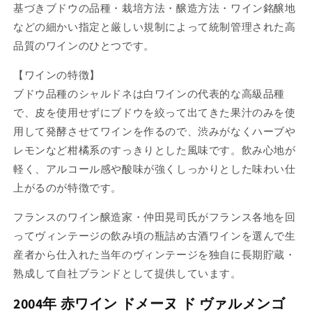
基づきブドウの品種・栽培方法・醸造方法・ワイン銘醸地
などの細かい指定と厳しい規制によって統制管理された高
品質のワインのひとつです。
【ワインの特徴】
ブドウ品種のシャルドネは白ワインの代表的な高級品種
で、皮を使用せずにブドウを絞って出てきた果汁のみを使
用して発酵させてワインを作るので、渋みがなくハーブや
レモンなど柑橘系のすっきりとした風味です。飲み心地が
軽く、アルコール感や酸味が強くしっかりとした味わい仕
上がるのが特徴です。
フランスのワイン醸造家・仲田晃司氏がフランス各地を回
ってヴィンテージの飲み頃の瓶詰め古酒ワインを選んで生
産者から仕入れた当年のヴィンテージを独自に長期貯蔵・
熟成して自社ブランドとして提供しています。
2004年 赤ワイン ドメーヌ ド ヴァルメンゴ