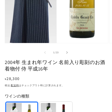
モ
ー
の
1
/
23
ダ
ル
2004年 生まれ年ワイン 名前入り彫刻のお酒
で
メ
着物付 侍 平成16年
デ
ィ
通
28,300
¥
ア
常
(1)
(2
税込
配送料
はチェックアウト時に計算されます。
を
価
開
ワインの種類
格
く