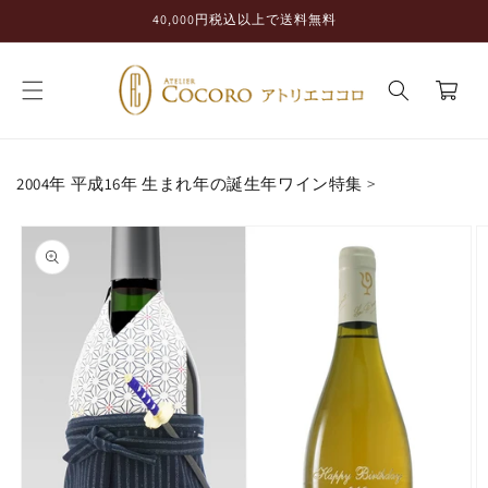
コンテ
40,000円税込以上で送料無料
ンツに
進む
カ
ー
ト
2004年 平成16年 生まれ年の誕生年ワイン特集
>
商品情
報にス
キップ