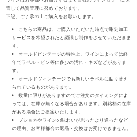
れ
れ
管して品質管理に努めております。
て
て
下記、ご了承の上ご購入をお願いします。
い
い
こちらの商品は、ご購入いただいた時点で彫刻加工
る
る
サービスを希望されたと認識し制作をさせていただきま
か
か
す。
販
販
オールドビンテージの特性上、ワインによっては経
売
売
年でラベル・ビン等に多少の汚れ・キズなどがありま
で
で
す。
き
き
オールドヴィンテージでも新しいラベルに貼り替え
ま
ま
られているものがあります。
せ
せ
数量に限りがありますのでご注文のタイミングによ
ん
ん
っては、在庫が無くなる場合があります。別銘柄の在庫
がある場合はご提案いたします。
ブショネやワインの味わいが思ったより違ったなど
の理由、お客様都合の返品・交換はお受けできません。