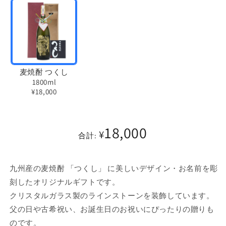
麦焼酎 つくし
1800ml
¥18,000
バ
リ
18,000
エ
¥
合計:
ー
シ
九州産の麦焼酎 「つくし」 に美しいデザイン・お名前を彫
ョ
刻したオリジナルギフトです。
ン
クリスタルガラス製のラインストーンを装飾しています。
は
父の日や古希祝い、お誕生日のお祝いにぴったりの贈りも
売
のです。