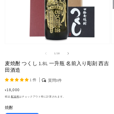
モ
ー
の
1
/
18
ダ
ル
麦焼酎 つくし 1.8L 一升瓶 名前入り彫刻 西吉
で
メ
田酒造
デ
ィ
1 件
質問0件
ア
(1)
(2
通
18,000
¥
を
常
開
税込
配送料
はチェックアウト時に計算されます。
く
価
焼酎
格