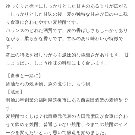
ゆっくりと徐々にしっかりとした甘さのある香りが広がる
・しっかりとした甘味の後、麦の独特な甘みが口の中に残
り食事に合わせやすい麦焼酎です。
バランスのとれた酒質です。麦の香ばしさもしっかりあり
ながら、柔らかな香りです。甘みのあり味わいが特徴で
す。
常圧の特徴を出しながらも減圧的な繊細さがあります。 甘
しょっぱい、しょうゆ味の料理によく合います。
【食事と一緒に】
醤油たれの焼き物、魚の煮つけ、もつ鍋
【蔵元】
明治23年創業の福岡県筑後市にある西吉田酒造の麦焼酎で
す。
麦焼酎つくしは７代目蔵元代表の吉田元彦氏が食事に合わ
せて飲める焼酎、普通じゃない焼酎、今までの焼酎のイメ
ージを変えたいという思いで醸造を始めました。