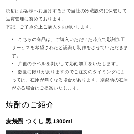
り
切
焼酎はお客様へお届けするまで当社の冷蔵設備に保管して
れ
品質管理に努めております。
て
下記、ご了承の上ご購入をお願いします。
い
こちらの商品は、ご購入いただいた時点で彫刻加工
る
サービスを希望されたと認識し制作をさせていただきま
か
す。
販
片側のラベルを剥がして彫刻加工をいたします。
売
数量に限りがありますのでご注文のタイミングによ
で
っては、在庫が無くなる場合があります。別銘柄の在庫
き
がある場合はご提案いたします。
ま
せ
焼酎のご紹介
ん
麦焼酎 つくし 黒 1800ml