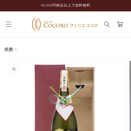
コンテ
40,000円税込以上で送料無料
ンツに
進む
カ
ー
ト
焼酎
>
商品情
報にス
キップ