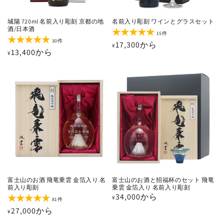
城陽 720ml 名前入り彫刻 京都の地
名前入り彫刻 ワインとグラスセット
酒/日本酒
15
15件
レ
30
30件
通
17,300から
¥
ビ
レ
通
13,400から
¥
ュ
ビ
常
ー
ュ
常
価
数
ー
価
の
数
格
合
の
格
計
合
計
富士山のお酒 飛竜乗雲 金箔入り 名
富士山のお酒と招福杯のセット 飛竜
前入り彫刻
乗雲 金箔入り 名前入り彫刻
通
34,000から
¥
81
81件
レ
常
通
27,000から
¥
ビ
価
ュ
常