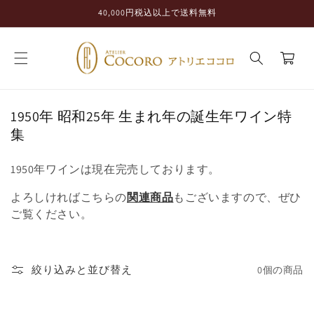
コンテ
40,000円税込以上で送料無料
ンツに
進む
カ
ー
ト
コ
1950年 昭和25年 生まれ年の誕生年ワイン特
レ
集
ク
シ
1950年ワインは現在完売しております。
ョ
よろしければこちらの
関連商品
もございますので、ぜひ
ン
ご覧ください。
:
絞り込みと並び替え
0個の商品