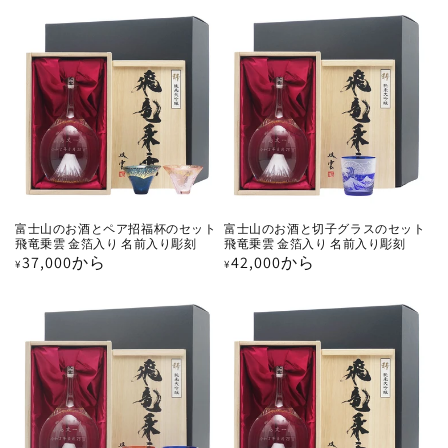
ー
格
価
数
の
格
合
計
富士山のお酒とペア招福杯のセット
富士山のお酒と切子グラスのセット
飛竜乗雲 金箔入り 名前入り彫刻
飛竜乗雲 金箔入り 名前入り彫刻
通
37,000から
通
42,000から
¥
¥
常
常
価
価
格
格