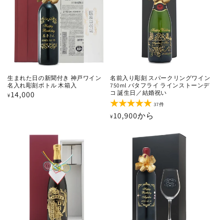
生まれた日の新聞付き 神戸ワイン
名前入り彫刻 スパークリングワイン
名入れ彫刻ボトル 木箱入
750ml バタフライ ラインストーンデ
コ 誕生日／結婚祝い
通
14,000
¥
37
常
37件
レ
通
10,900から
価
¥
ビ
ュ
常
格
ー
価
数
の
格
合
計