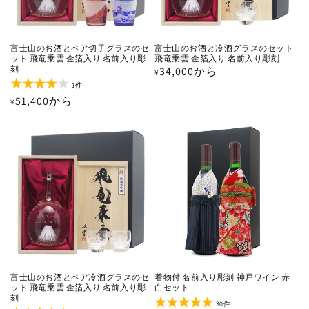
富士山のお酒とペア切子グラスのセ
富士山のお酒と冷酒グラスのセット
ット 飛竜乗雲 金箔入り 名前入り彫
飛竜乗雲 金箔入り 名前入り彫刻
刻
通
34,000から
¥
1
1件
常
レ
通
51,400から
¥
価
ビ
ュ
常
格
ー
価
数
の
格
合
計
富士山のお酒とペア冷酒グラスのセ
着物付 名前入り彫刻 神戸ワイン 赤
ット 飛竜乗雲 金箔入り 名前入り彫
白セット
刻
30
30件