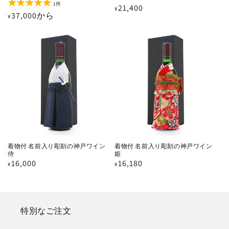
レ
1
1件
通
21,400
¥
ビ
レ
通
37,000から
¥
ュ
ビ
常
ー
ュ
常
価
数
ー
価
の
数
格
合
の
格
計
合
計
着物付 名前入り彫刻の神戸ワイン
着物付 名前入り彫刻の神戸ワイン
侍
姫
通
16,000
通
16,180
¥
¥
常
常
価
価
格
格
特別なご注文