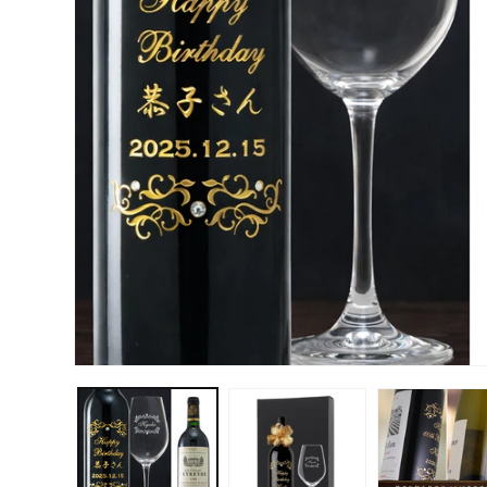
モ
ー
ダ
ル
で
メ