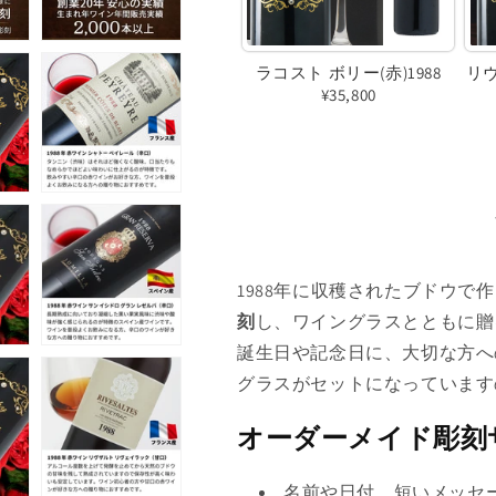
ン
は
ラコスト ボリー(赤)1988
リ
売
¥35,800
り
バ
切
リ
れ
エ
て
ー
い
シ
る
ョ
1988年に収穫されたブドウで
か
ン
刻
し、ワイングラスとともに贈
販
は
誕生日や記念日に、大切な方へ
売
売
グラスがセットになっています
で
り
オーダーメイド彫刻
き
切
ま
れ
名前や日付、短いメッセ
せ