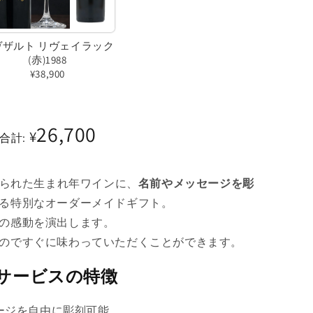
ン
ン
は
は
ヴザルト リヴェイラック
売
売
(赤)1988
¥38,900
り
り
バ
切
切
リ
れ
れ
26,700
¥
エ
て
て
合計:
ー
い
い
シ
る
る
作られた生まれ年ワインに、
名前やメッセージを彫
ョ
か
か
る特別なオーダーメイドギフト。
ン
販
販
の感動を演出します。
は
売
売
のですぐに味わっていただくことができます。
売
で
で
り
サービスの特徴
き
き
切
ま
ま
ージを自由に彫刻可能
れ
せ
せ