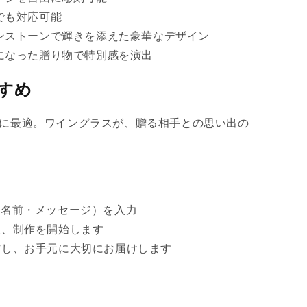
でも対応可能
て
ん
ん
ンストーンで輝きを添えた豪華なデザイン
い
になった贈り物で特別感を演出
る
か
すめ
販
売
に最適。ワイングラスが、贈る相手との思い出の
で
き
ま
せ
ん
（名前・メッセージ）を入力
後、制作を開始します
作し、お手元に大切にお届けします