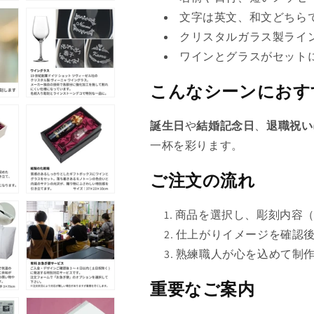
て
文字は英文、和文どちら
ん
い
クリスタルガラス製ライ
る
ワインとグラスがセット
か
販
こんなシーンにおす
売
で
誕生日
や
結婚記念日
、
退職祝い
き
一杯を彩ります。
ま
ご注文の流れ
せ
ん
商品を選択し、彫刻内容
仕上がりイメージを確認
熟練職人が心を込めて制
重要なご案内