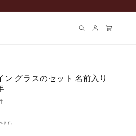
ロ
カ
グ
ー
イ
ト
ン
ワイン グラスのセット 名前入り
年
件
れます。