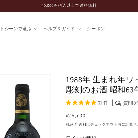
40,000円税込以上で送料無料
フトシーンで選ぶ
ヘルプ＆ガイド
クーポン
1988年 生まれ年
彫刻のお酒 昭和63
61 件
質問0
通
26,700
¥
常
税込
配送料
はチェックアウト時に計算さ
価