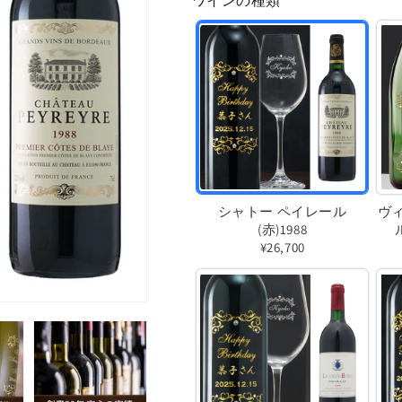
ワインの種類
格
シャトー ペイレール
ヴ
(赤)1988
¥26,700
バ
リ
エ
ー
シ
ョ