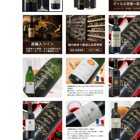
デ
ィ
ア
(1)
を
開
く