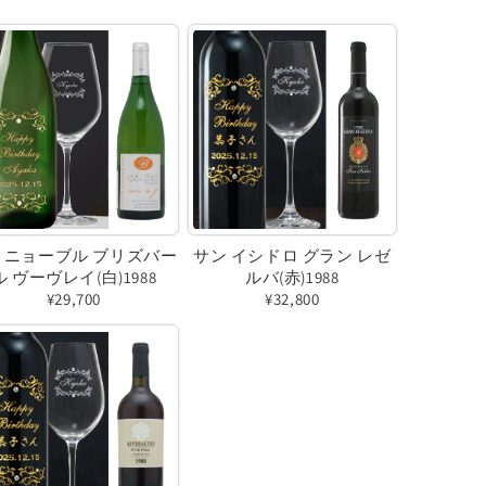
ィニョーブル ブリズバー
サン イシドロ グラン レゼ
ル ヴーヴレイ(白)1988
ルバ(赤)1988
¥29,700
¥32,800
バ
バ
リ
リ
エ
エ
ー
ー
シ
シ
ョ
ョ