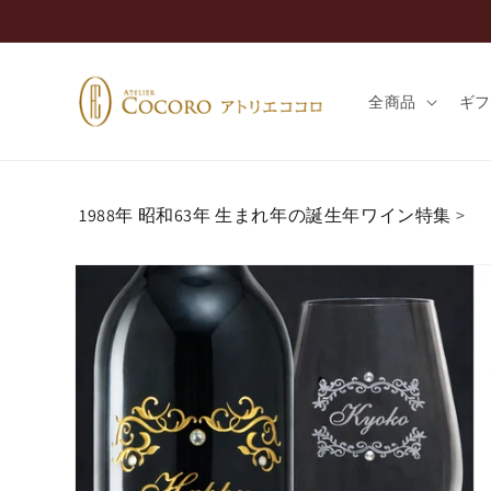
コンテ
ンツに
進む
全商品
ギ
1988年 昭和63年 生まれ年の誕生年ワイン特集
>
商品情
報にス
キップ