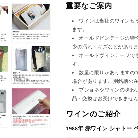
て
重要なご案内
ん
い
る
ワインは当社のワインセ
か
ます。
販
オールドビンテージの特
売
少の汚れ・キズなどがあり
で
オールドヴィンテージで
き
す。
ま
数量に限りがありますの
せ
場合があります。別銘柄の
ん
ブショネやワインの味わ
品・交換はお受けできませ
ワインのご紹介
1988年 赤ワイン シャトー