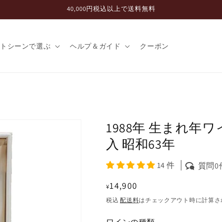
40,000円税込以上で送料無料
フトシーンで選ぶ
ヘルプ＆ガイド
クーポン
1988年 生まれ年
入 昭和63年
14 件
質問0
通
14,900
¥
常
税込
配送料
はチェックアウト時に計算さ
価