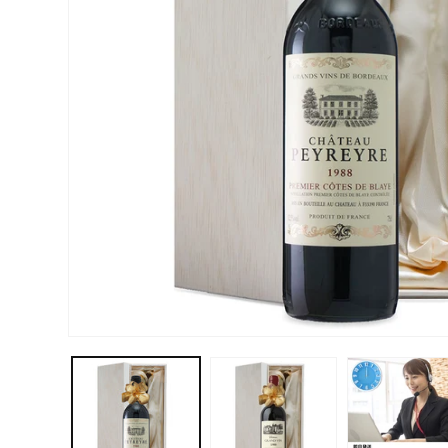
モ
ー
ダ
ル
で
メ