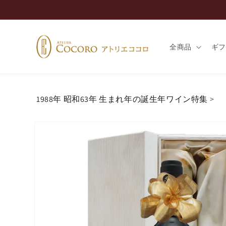
コンテ
ンツに
進む
全商品
ギ
1988年 昭和63年 生まれ年の誕生年ワイン特集
>
商品情
報にス
キップ