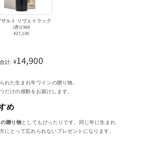
ン
ン
は
は
ヴザルト リヴェイラック
売
売
(赤)1988
¥27,100
り
り
バ
切
切
リ
れ
れ
14,900
¥
エ
て
て
合計:
ー
い
い
シ
る
る
作られた生まれ年ワインの贈り物。
ョ
か
か
つだけの感動をお届けします。
ン
販
販
は
すめ
売
売
売
で
で
目の贈り物
としてもぴったりです。同じ年に生まれ
り
き
き
方にとって忘れられないプレゼントになります。
切
ま
ま
れ
せ
せ