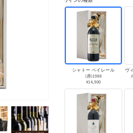
ワインの種類
格
シャトー ペイレール
ヴ
(赤)1988
¥14,900
バ
リ
エ
ー
シ
ョ