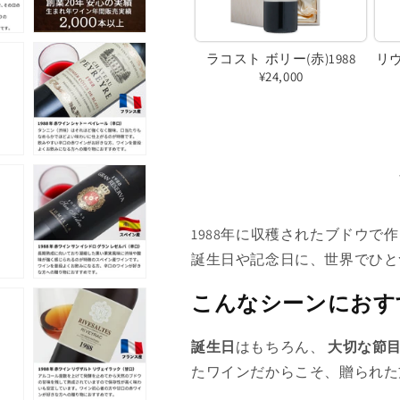
ン
は
ラコスト ボリー(赤)1988
リ
売
¥24,000
り
バ
切
リ
れ
エ
て
ー
い
シ
る
ョ
1988年に収穫されたブドウで
か
ン
誕生日や記念日に、世界でひと
販
は
こんなシーンにおす
売
売
で
り
誕生日
はもちろん、
大切な節
き
切
たワインだからこそ、贈られた
ま
れ
せ