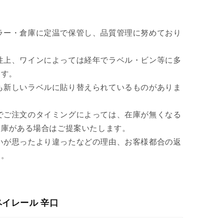
て
ん
ん
い
ラー・倉庫に定温で保管し、品質管理に努めており
る
か
性上、ワインによっては経年でラベル・ビン等に多
販
ます。
売
も新しいラベルに貼り替えられているものがありま
で
き
でご注文のタイミングによっては、在庫が無くなる
ま
在庫がある場合はご提案いたします。
せ
いが思ったより違ったなどの理由、お客様都合の返
ん
ん。
 ペイレール 辛口