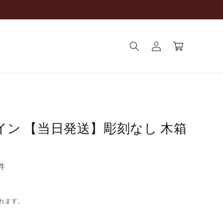
ロ
カ
グ
ー
イ
ト
ン
ワイン 【当日発送】彫刻なし 木箱
件
れます。