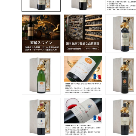
デ
ィ
ア
(1)
を
開
く