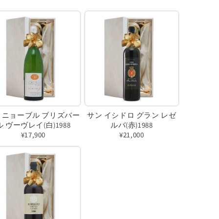
ィニョーブル ブリズバー
サン イシドロ グラン レゼ
ル ヴーヴレイ(白)1988
ルバ(赤)1988
¥17,900
¥21,000
バ
バ
リ
リ
エ
エ
ー
ー
シ
シ
ョ
ョ