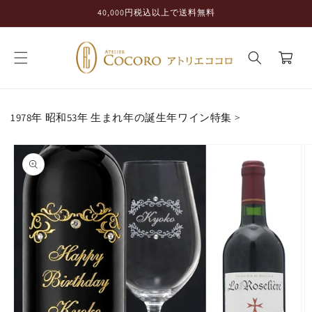
コンテ
40,000円税込以上で送料無料
ンツに
進む
カ
ー
ト
1978年 昭和53年 生まれ年の誕生年ワイン特集
>
商品情
報にス
キップ