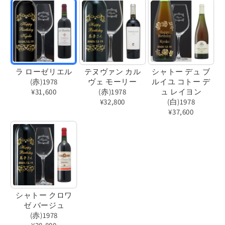
ラ ローゼリエル
テヌヴァン カル
シャトー デュ ブ
(赤)1978
ヴェ モーリー
ルイユ コトー デ
¥31,600
(赤)1978
ュ レイヨン
¥32,800
(白)1978
バ
¥37,600
バ
リ
バ
リ
エ
リ
エ
ー
エ
ー
シ
ー
シ
ョ
シ
ョ
ン
ョ
シャトー クロワ
ン
は
ゼ バージュ
ン
は
売
(赤)1978
は
売