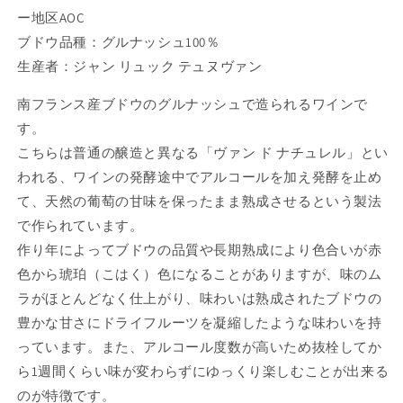
ー地区AOC
ブドウ品種：グルナッシュ100％
生産者：ジャン リュック テュヌヴァン
南フランス産ブドウのグルナッシュで造られるワインで
す。
こちらは普通の醸造と異なる「ヴァン ド ナチュレル」とい
われる、ワインの発酵途中でアルコールを加え発酵を止め
て、天然の葡萄の甘味を保ったまま熟成させるという製法
で作られています。
作り年によってブドウの品質や長期熟成により色合いが赤
色から琥珀（こはく）色になることがありますが、味のム
ラがほとんどなく仕上がり、味わいは熟成されたブドウの
豊かな甘さにドライフルーツを凝縮したような味わいを持
っています。また、アルコール度数が高いため抜栓してか
ら1週間くらい味が変わらずにゆっくり楽しむことが出来る
のが特徴です。