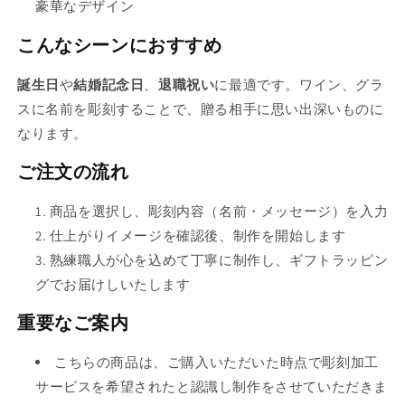
豪華なデザイン
販
売
こんなシーンにおすすめ
で
き
誕生日
や
結婚記念日
、
退職祝い
に最適です。ワイン、グラ
ま
スに名前を彫刻することで、贈る相手に思い出深いものに
せ
なります。
ん
ご注文の流れ
商品を選択し、彫刻内容（名前・メッセージ）を入力
仕上がりイメージを確認後、制作を開始します
熟練職人が心を込めて丁寧に制作し、ギフトラッピン
グでお届けしいたします
重要なご案内
こちらの商品は、ご購入いただいた時点で彫刻加工
サービスを希望されたと認識し制作をさせていただきま