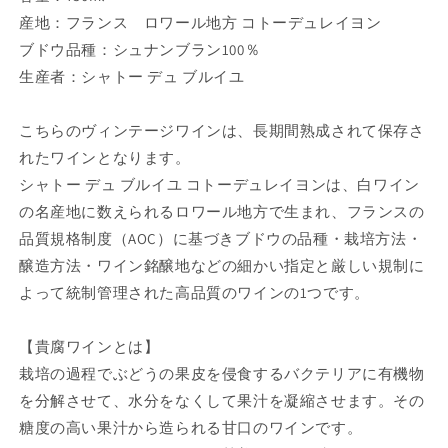
産地：フランス ロワール地方 コトーデュレイヨン
ブドウ品種：シュナンブラン100％
生産者：シャトー デュ ブルイユ
こちらのヴィンテージワインは、長期間熟成されて保存さ
れたワインとなります。
シャトー デュ ブルイユ コトーデュレイヨンは、白ワイン
の名産地に数えられるロワール地方で生まれ、フランスの
品質規格制度（AOC）に基づきブドウの品種・栽培方法・
醸造方法・ワイン銘醸地などの細かい指定と厳しい規制に
よって統制管理された高品質のワインの1つです。
【貴腐ワインとは】
栽培の過程でぶどうの果皮を侵食するバクテリアに有機物
を分解させて、水分をなくして果汁を凝縮させます。その
糖度の高い果汁から造られる甘口のワインです。