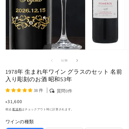
モ
ー
の
1
/
33
ダ
ル
1978年 生まれ年ワイン グラスのセット 名前
で
メ
入り彫刻のお酒 昭和53年
デ
ィ
38 件
質問0件
ア
(1)
(2
通
31,600
¥
を
常
開
税込
配送料
はチェックアウト時に計算されます。
く
価
ワインの種類
格