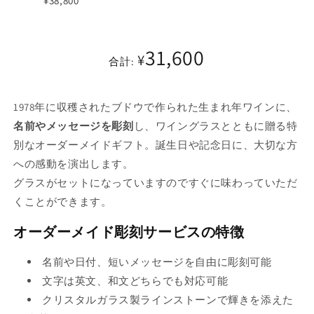
¥38,800
り
売
り
バ
切
り
切
リ
れ
31,600
切
れ
エ
¥
て
合計:
れ
て
ー
い
て
い
シ
る
1978年に収穫されたブドウで作られた生まれ年ワインに、
い
る
ョ
か
名前やメッセージを彫刻
し、ワイングラスとともに贈る特
る
か
ン
販
別なオーダーメイドギフト。誕生日や記念日に、大切な方
か
販
は
売
への感動を演出します。
販
売
売
で
グラスがセットになっていますのですぐに味わっていただ
売
で
り
き
くことができます。
で
き
切
ま
き
ま
れ
オーダーメイド彫刻サービスの特徴
せ
ま
せ
て
ん
せ
名前や日付、短いメッセージを自由に彫刻可能
ん
い
ん
文字は英文、和文どちらでも対応可能
る
クリスタルガラス製ラインストーンで輝きを添えた
か