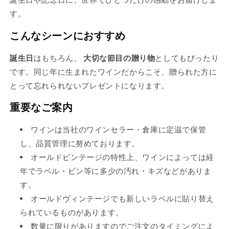
は
り
り
す。
売
切
切
り
こんなシーンにおすすめ
れ
れ
切
て
て
誕生日
はもちろん、
大切な節目の贈り物
としてもぴったり
れ
い
い
です。同じ年に生まれたワインだからこそ、贈られた方に
て
る
る
とって忘れられないプレゼントになります。
い
か
か
る
重要なご案内
販
販
か
売
売
販
ワインは当社のワインセラー・倉庫に定温で保管
で
で
売
し、品質管理に努めております。
き
き
で
オールドビンテージの特性上、ワインによっては経
ま
ま
き
年でラベル・ビン等に多少の汚れ・キズなどがありま
せ
せ
ま
す。
ん
ん
せ
オールドヴィンテージでも新しいラベルに貼り替え
ん
られているものがあります。
数量に限りがありますのでご注文のタイミングによ