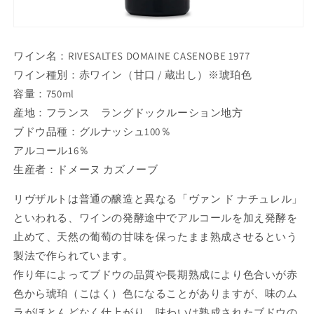
ワイン名：RIVESALTES DOMAINE CASENOBE 1977
ワイン種別：赤ワイン（甘口 / 蔵出し）※琥珀色
容量：750ml
産地：フランス ラングドックルーション地方
ブドウ品種：グルナッシュ100％
アルコール16％
生産者：ドメーヌ カズノーブ
リヴザルトは普通の醸造と異なる「ヴァン ド ナチュレル」
といわれる、ワインの発酵途中でアルコールを加え発酵を
止めて、天然の葡萄の甘味を保ったまま熟成させるという
製法で作られています。
作り年によってブドウの品質や長期熟成により色合いが赤
色から琥珀（こはく）色になることがありますが、味のム
ラがほとんどなく仕上がり、味わいは熟成されたブドウの