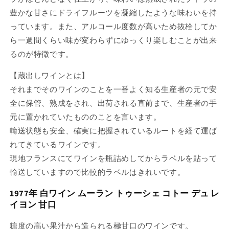
豊かな甘さにドライフルーツを凝縮したような味わいを持
っています。また、アルコール度数が高いため抜栓してか
ら一週間くらい味が変わらずにゆっくり楽しむことが出来
るのが特徴です。
【蔵出しワインとは】
それまでそのワインのことを一番よく知る生産者の元で安
全に保管、熟成をされ、出荷される直前まで、生産者の手
元に置かれていたもののことを言います。
輸送状態も安全、確実に把握されているルートを経て運ば
れてきているワインです。
現地フランスにてワインを瓶詰めしてからラベルを貼って
輸送していますので比較的ラベルはきれいです。
1977年 白ワイン ムーラン トゥーシェ コトー デュ レ
イヨン 甘口
糖度の高い果汁から造られる極甘口のワインです。