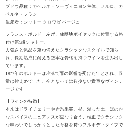
ブドウ品種：カベルネ・ソーヴィニヨン主体、メルロ、カ
ベルネ・フラン
生産者：シャトー クロワゼ バージュ
フランス・ボルドー左岸、銘醸地ポイヤックに位置する格
付け第5級シャトー。
力強さと気品を兼ね備えたクラシックなスタイルで知ら
れ、長期熟成に耐える堅牢な骨格を持つワインを生み出し
ています。
1977年のボルドーは冷涼で雨の影響を受けた年とされ、収
量は控えめでした。今となっては数少ない貴重なヴィンテ
ージです。
【ワインの特徴】
本来はドライチェリーや赤系果実、杉、湿った土、ほのか
なスパイスのニュアンスが重なり合う、端正でクラシック
な味わいでしっかりとした骨格を持つフルボディタイプで