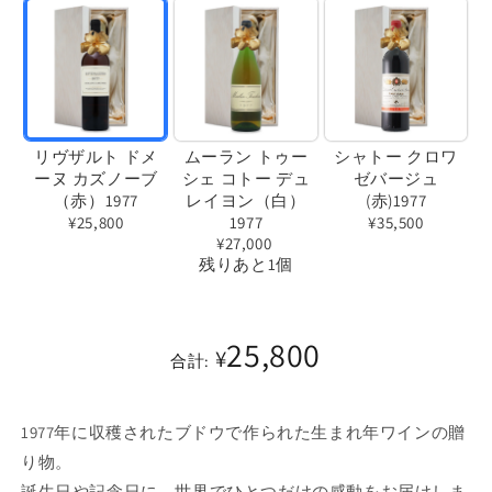
リヴザルト ドメ
ムーラン トゥー
シャトー クロワ
ーヌ カズノーブ
シェ コトー デュ
ゼバージュ
（赤）1977
レイヨン（白）
(赤)1977
¥25,800
1977
¥35,500
¥27,000
バ
バ
残りあと1個
リ
リ
バ
エ
エ
リ
ー
ー
25,800
¥
エ
合計:
シ
シ
ー
ョ
ョ
シ
ン
ン
1977年に収穫されたブドウで作られた生まれ年ワインの贈
ョ
は
は
り物。
ン
売
売
誕生日や記念日に、世界でひとつだけの感動をお届けしま