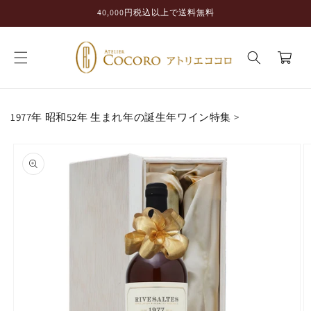
コンテ
40,000円税込以上で送料無料
ンツに
進む
カ
ー
ト
1977年 昭和52年 生まれ年の誕生年ワイン特集
>
商品情
報にス
キップ