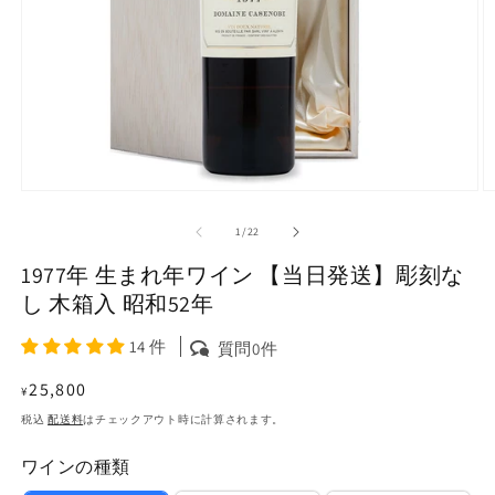
モ
ー
の
1
/
22
ダ
ル
1977年 生まれ年ワイン 【当日発送】彫刻な
で
メ
し 木箱入 昭和52年
デ
ィ
14 件
質問0件
ア
(1)
(2
通
25,800
¥
を
常
開
税込
配送料
はチェックアウト時に計算されます。
く
価
ワインの種類
格