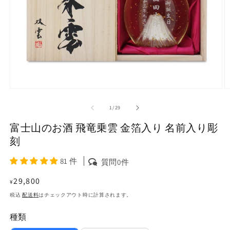
モ
ー
の
1
/
29
ダ
ル
富士山のお酒 飛竜乗雲 金箔入り 名前入り彫
で
メ
刻
デ
ィ
81 件
質問0件
ア
(1)
(2
通
29,800
¥
を
常
開
税込
配送料
はチェックアウト時に計算されます。
く
価
種類
格