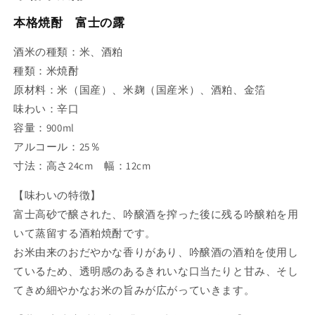
本格焼酎 富士の露
酒米の種類：米、酒粕
種類：米焼酎
原材料：米（国産）、米麹（国産米）、酒粕、金箔
味わい：辛口
容量：900ml
アルコール：25％
寸法：高さ24cm 幅：12cm
【味わいの特徴】
富士高砂で醸された、吟醸酒を搾った後に残る吟醸粕を用
いて蒸留する酒粕焼酎です。
お米由来のおだやかな香りがあり、吟醸酒の酒粕を使用し
ているため、透明感のあるきれいな口当たりと甘み、そし
てきめ細やかなお米の旨みが広がっていきます。