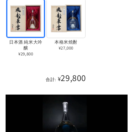
日本酒 純米大吟
本格米焼酎
醸
¥27,000
¥29,800
バ
バ
リ
リ
エ
29,800
エ
¥
合計:
ー
ー
シ
シ
ョ
ョ
ン
ン
は
は
売
売
り