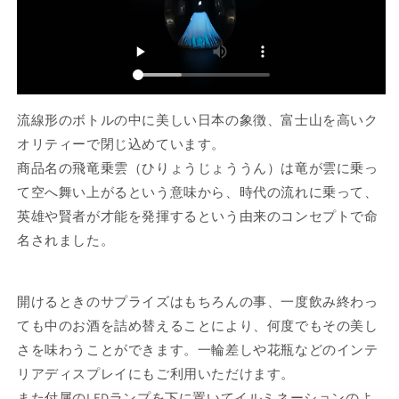
り
切
切
れ
れ
て
て
い
い
る
流線形のボトルの中に美しい日本の象徴、富士山を高いク
る
か
オリティーで閉じ込めています。
か
販
商品名の飛竜乗雲（ひりょうじょううん）は竜が雲に乗っ
販
売
て空へ舞い上がるという意味から、時代の流れに乗って、
売
で
英雄や賢者が才能を発揮するという由来のコンセプトで命
で
き
名されました。
き
ま
ま
せ
せ
ん
開けるときのサプライズはもちろんの事、一度飲み終わっ
ん
ても中のお酒を詰め替えることにより、何度でもその美し
さを味わうことができます。一輪差しや花瓶などのインテ
リアディスプレイにもご利用いただけます。
また付属のLEDランプを下に置いてイルミネーションのよ