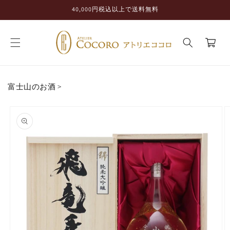
コンテ
40,000円税込以上で送料無料
ンツに
進む
カ
ー
ト
富士山のお酒
>
商品情
報にス
キップ