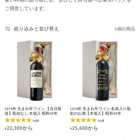
ご用意しています。
絞り込みと並び替え
6個の商品
1974年 生まれ年ワイン 【当日発
1974年 生まれ年ワイン 名前入り彫
送】彫刻なし 木箱入 昭和49年
刻のお酒【木箱入】昭和49年
14
93
14件
93件
レ
レ
通
22,300から
通
25,600から
¥
¥
ビ
ビ
ュ
ュ
常
常
ー
ー