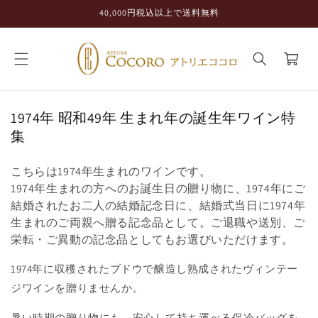
コンテ
40,000円税込以上で送料無料
ンツに
進む
カ
ー
ト
コ
1974年 昭和49年 生まれ年の誕生年ワイン特
レ
集
ク
シ
こちらは1974年生まれのワインです。
1974年生まれの方へのお誕生日の贈り物に、1974年にご
ョ
結婚されたお二人の結婚記念日に、結婚式当日に1974年
ン
生まれのご両親へ贈る記念品として。ご退職や送別、ご
:
栄転・ご異動の記念品としてもお選びいただけます。
1974
年に収穫されたブドウで醸造し熟成されたヴィンテー
ジワインを贈りませんか。
暑い時期の贈り物にも、安心して持ち運べる保冷バッグを