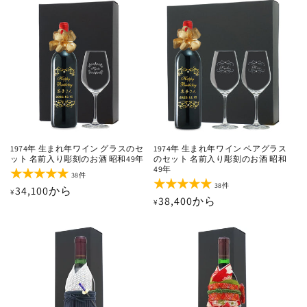
価
価
数
数
の
の
格
格
合
合
計
計
1974年 生まれ年ワイン グラスのセ
1974年 生まれ年ワイン ペアグラス
ット 名前入り彫刻のお酒 昭和49年
のセット 名前入り彫刻のお酒 昭和
49年
38
38件
レ
38
38件
通
34,100から
¥
ビ
レ
通
38,400から
¥
ュ
ビ
常
ー
ュ
常
価
数
ー
価
の
数
格
合
の
格
計
合
計