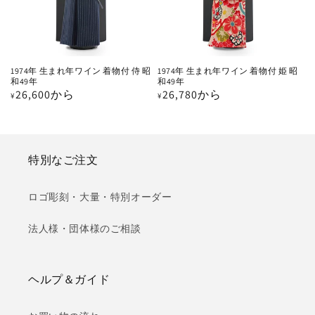
1974年 生まれ年ワイン 着物付 侍 昭
1974年 生まれ年ワイン 着物付 姫 昭
和49年
和49年
通
26,600から
通
26,780から
¥
¥
常
常
価
価
格
格
特別なご注文
ロゴ彫刻・大量・特別オーダー
法人様・団体様のご相談
ヘルプ＆ガイド